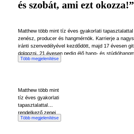
és szobát, ami ezt okozza!”
Matthew több mint tíz éves gyakorlati tapasztalatta
zenész, producer és hangmérnök. Karrierje a nagyszerű albumok komponálása
iránti szenvedélyével kezdődött, majd 17 évesen gitártechnikusként kezdett
dolgozni, 21 évesen pedig élő hang- és stúdióhangmérnök le
Több megjelenítése
technológiai diplomával a zsebében. Profi hangtechnika, Hi-Fi rendszerek és Norlin
Era Gibson gitárok szakértője, aki mélyen értékeli az analóg és vintage
berendezések érzelmekre ható hangzását. Karrierj
állomása egy váratlan két éves megbízatás volt, a
Matthew több mint
zenekarral kísért utazó cirkusz hangmérnöke volt. Matthew elkötelezett amellett,
tíz éves gyakorlati
hogy összekapcsolja az embereket közös szenvedélyeik
tapasztalattal
megértés és a tisztelet kulcsfontosságúak a nagyra
rendelkező zenei
vásárlásakor vagy eladásakor.
Több megjelenítése
szakértő, zenész,
producer és