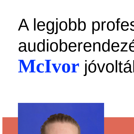
A legjobb profe
audioberendez
McIvor
jóvoltá