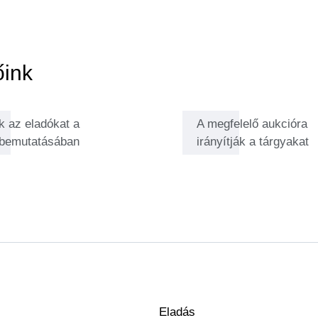
őink
k az eladókat a
A megfelelő aukcióra
 bemutatásában
irányítják a tárgyakat
Eladás