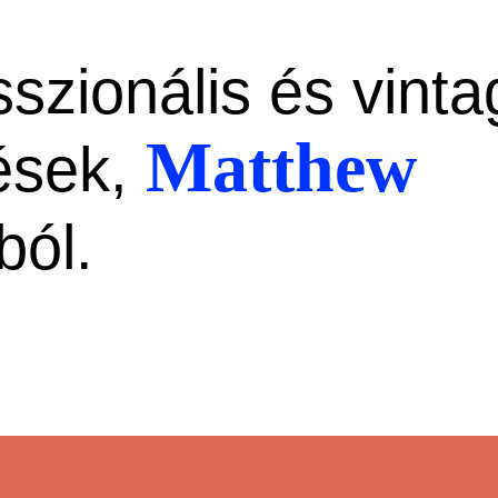
sszionális és vinta
Matthew
ések,
ból.