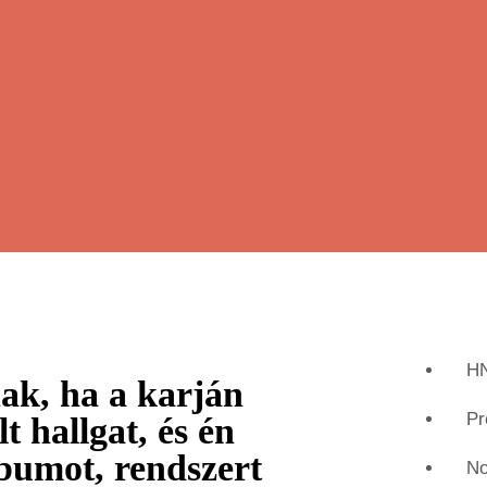
HN
ak, ha a karján
Pr
lt hallgat, és én
lbumot, rendszert
No