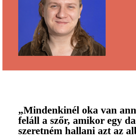
„Mindenkinél oka van ann
feláll a szőr, amikor egy da
szeretném hallani azt az a