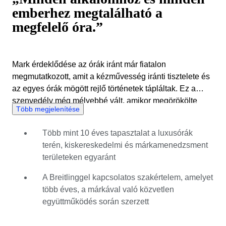
emberhez megtalálható a
megfelelő óra.”
Mark érdeklődése az órák iránt már fiatalon
megmutatkozott, amit a kézművesség iránti tisztelete és
az egyes órák mögött rejlő történetek tápláltak. Ez a
szenvedély még mélyebbé vált, amikor megörökölte
Több megjelenítése
nagyapja Omega Seamaster óráját, ami tartós kötődést
alakított ki benne az órakészítés és annak hagyományai
Több mint 10 éves tapasztalat a luxusórák
iránt. Az elmúlt tíz évben tapasztalatot szerzett a
terén, kiskereskedelmi és márkamenedzsment
luxusóra-iparban, olyan neves kiskereskedőkkel és
területeken egyaránt
márkákkal dolgozott együtt, mint a Bucherer és a
Breitling. Ez idő alatt számos órával foglalkozott, a
A Breitlinggel kapcsolatos szakértelem, amelyet
kortárs modellektől kezdve a ritka és nagy gyűjtői értékű
több éves, a márkával való közvetlen
darabokig, olyan márkáktól, mint a Rolex, a Vacheron
együttműködés során szerzett
Constantin és az Audemars Piguet. Mark a luxusórákra
specializálódott, különös szakértelemmel rendelkezik a