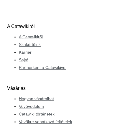
jellemzőket, mind a gyűjtők preferenciáit.
A Catawikiről
A Catawikiről
Szakértőink
Karrier
Sajtó
Partnerként a Catawikivel
Vásárlás
Hogyan vásárolhat
Vevővédelem
Catawiki történetek
Vevőkre vonatkozó feltételek