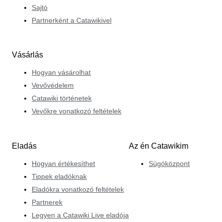
Sajtó
Partnerként a Catawikivel
Vásárlás
Hogyan vásárolhat
Vevővédelem
Catawiki történetek
Vevőkre vonatkozó feltételek
Eladás
Az én Catawikim
Hogyan értékesíthet
Súgóközpont
Tippek eladóknak
Eladókra vonatkozó feltételek
Partnerek
Legyen a Catawiki Live eladója