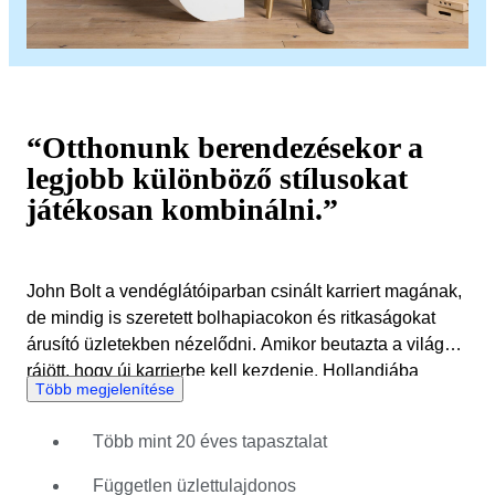
“Otthonunk berendezésekor a
legjobb különböző stílusokat
játékosan kombinálni.”
John Bolt a vendéglátóiparban csinált karriert magának,
de mindig is szeretett bolhapiacokon és ritkaságokat
árusító üzletekben nézelődni. Amikor beutazta a világot,
rájött, hogy új karrierbe kell kezdenie. Hollandiába
Több megjelenítése
visszatérve bútorüzletet nyitott, amivel a gyarmati
időkből származó indonéz darabokra specializálódott. A
Több mint 20 éves tapasztalat
bolt megvilágításához olyan holland dizájner lámpákat
használt, amelyeket az irszág különféle piacokain
Független üzlettulajdonos