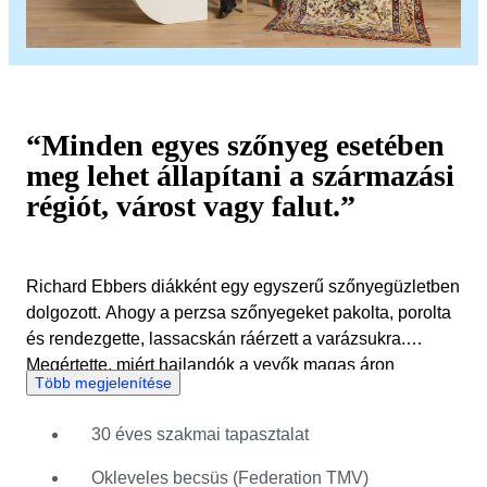
“Minden egyes szőnyeg esetében
meg lehet állapítani a származási
régiót, várost vagy falut.”
Richard Ebbers diákként egy egyszerű szőnyegüzletben
dolgozott. Ahogy a perzsa szőnyegeket pakolta, porolta
és rendezgette, lassacskán ráérzett a varázsukra.
Megértette, miért hajlandók a vevők magas áron
Több megjelenítése
megvásárolni ezeket a szőtt műtárgyakat. Mialatt
keményen dolgozott és üzletvezetővé vált, Richard
30 éves szakmai tapasztalat
komoly tapasztalatot szerzett a szőnyegek világában, és
minden régiót megismert. Tudását a Hobéon SKO által
Okleveles becsüs (Federation TMV)