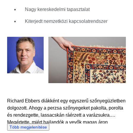
kibocsátott oklevéllel tette hivatalossá, majd csatlakozott
a becsüsök, brókerek és árverezők szövetségéhez
Nagy kereskedelmi tapasztalat
(Federation TMV). Amikor Richard Ebbers hibátlan
Kiterjedt nemzetközi kapcsolatrendszer
szőnyegekkel akart dolgozni, a Catawikinél kötött ki.
Szakértőként nagyon élvezi a változatos kínálat
vizsgálatát nap mint nap. Pusztán a minta és a
csomózás alapján képes megállapítani, melyik régióban
készült a szőnyeg. Az állapot mellett ez a legfontosabb
információ az árszabáshoz. De a legfontosabb Richard
szerint a puszta szépség. Mindezen kritériumok
mérlegelésével állítja össze árveréseit, amelyek
kihagyhatatlanok a perzsa szőnyegek rajongói számára.
Richard Ebbers diákként egy egyszerű szőnyegüzletben
dolgozott. Ahogy a perzsa szőnyegeket pakolta, porolta
és rendezgette, lassacskán ráérzett a varázsukra.
Megértette, miért hajlandók a vevők magas áron
Több megjelenítése
megvásárolni ezeket a szőtt műtárgyakat. Mialatt