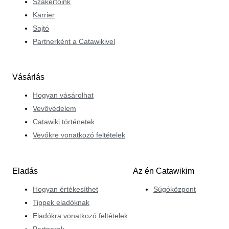
Szakértőink
Karrier
Sajtó
Partnerként a Catawikivel
Vásárlás
Hogyan vásárolhat
Vevővédelem
Catawiki történetek
Vevőkre vonatkozó feltételek
Eladás
Az én Catawikim
Hogyan értékesíthet
Súgóközpont
Tippek eladóknak
Eladókra vonatkozó feltételek
Partnerek