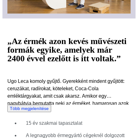
„Az érmék azon kevés művészeti
formák egyike, amelyek már
2400 évvel ezelőtt is itt voltak.”
Ugo Leca komoly gyűjtő. Gyerekként mindent gyűjtött:
ceruzákat, radírokat, köteleket, Coca-Cola
emléktárgyakat, amit csak akarsz. Amikor egy
nagybátyja bemutatta neki az érméket, hamarosan azok
Több megjelenítése
lettek a kedvenc gyűjthető tárgyai. Tanulmányai során
Ugo érmekiállítást állított fel és tartott fenn egy régészeti
15 év szakmai tapasztalat
galériában. Ez lehetőséget adott neki, hogy New
Yorkban dolgozzon a Stack's-nél, a világ egyik
A legnagyobb érmegyártó cégeknél dolgozott