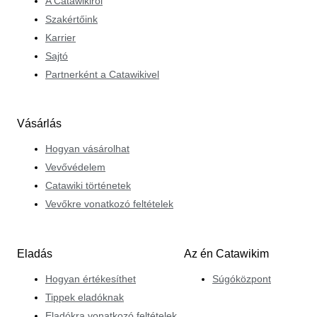
A Catawikiről
hogy tételeit megfelelő numizmatikai sorrendbe helyezi.
Szakértőink
Karrier
Sajtó
Partnerként a Catawikivel
Vásárlás
Hogyan vásárolhat
Vevővédelem
Catawiki történetek
Vevőkre vonatkozó feltételek
Eladás
Az én Catawikim
Hogyan értékesíthet
Súgóközpont
Tippek eladóknak
Eladókra vonatkozó feltételek