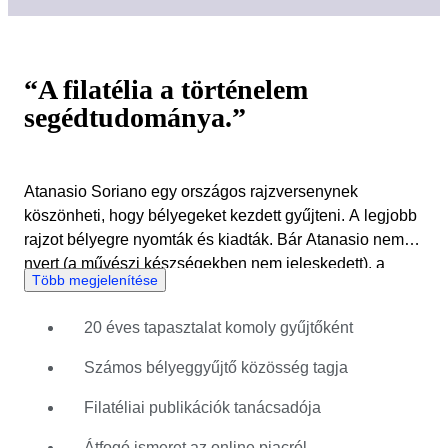
“A filatélia a történelem
segédtudománya.”
Atanasio Soriano egy országos rajzversenynek
köszönheti, hogy bélyegeket kezdett gyűjteni. A legjobb
rajzot bélyegre nyomták és kiadták. Bár Atanasio nem
nyert (a művészi készségekben nem jeleskedett), a
Több megjelenítése
versenyen kapott bélyegek felkeltették szenvedélyét a
filatélia iránt. Szenvedélyes gyűjtővé vált, és egyetemi
20 éves tapasztalat komoly gyűjtőként
tanulmányai után komolyan elkezdett foglalkozni a
kereskedelemmel, vétellel-eladással. Online
Számos bélyeggyűjtő közösség tagja
platformokon nagy gyűjteményeket vásárolt meg,
áttanulmányozta őket, majd részletekben értékesítette.
Filatéliai publikációk tanácsadója
Atanasio kiadóknak is ad tanácsot katalógusok és
Átfogó ismeret az online piacról