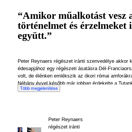
“Amikor műalkotást vesz 
történelmet és érzelmeket 
együtt.”
Peter Reynaers régészet iránti szenvedélye akkor k
édesapjához egy régészeti ásatásra Dél-Franciaor
volt, de élénken emlékszik az ókori római amforákr
Néhány évvel később már jobban érdekelte a Tutan
Több megjelenítése
képregények, amikért a többi vele egyidős gyermek 
kezdete, ami aztán egész életében elkísérte. Üzleti
boltjainak átvételét követően is a régi művészet m
szenvedélye. Közel 30 éves gyűjtői pályafutás után Peter Reynaers végre
Peter Reynaers
lehetőséget kapott szakmai karrierjének megkezdés
régészet iránti
régi művészet terén. Abban hisz, hogy egy darab tö