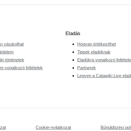
Eladás
n vásárolhat
Hogyan értékesíthet
édelem
Tippek eladóknak
ki történetek
Eladókra vonatkozó feltétel
e vonatkozó feltételek
Partnerek
Legyen a Catawiki Live elad
ozat
Cookie-nyilatkozat
Bűnüldözési poli