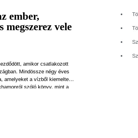
az ember,
Tö
is megszerez vele
Tö
Sz
Sz
ezdődött, amikor csatlakozott
szágban. Mindössze négy éves
a, amelyeket a vízből kiemeltek.
khamonról szóló könyv, mint a
rajongott. Ez volt a szenvedély
 tanulmányai során, majd a szülei
aradt Peter Reynaers első számú
ére a régészettel összefüggő
rténete az a tényező, ami a