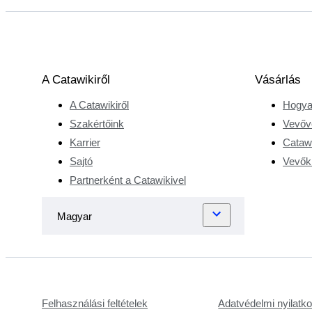
Tutankhamonról
szóló könyv, mint
a képregények,
amikért a többi
vele egyidős
A Catawikiről
Vásárlás
gyermek
A Catawikiről
Hogya
rajongott. Ez volt
Szakértőink
Vevőv
a szenvedély
Karrier
Catawi
kezdete, ami
Sajtó
Vevőkr
aztán egész
életében elkísérte.
Partnerként a Catawikivel
Üzleti tanulmányai
során, majd a
szülei boltjainak
átvételét követően
is a régi művészet
maradt Peter
Reynaers első
Felhasználási feltételek
Adatvédelmi nyilatk