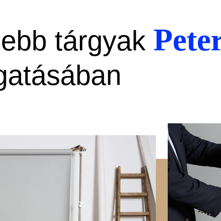
Pete
sebb tárgyak
gatásában