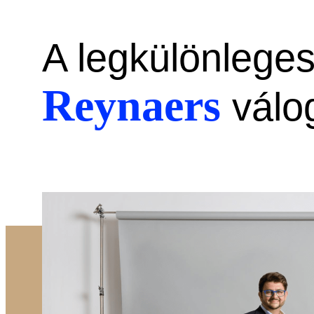
A legkülönlege
Reynaers
válo