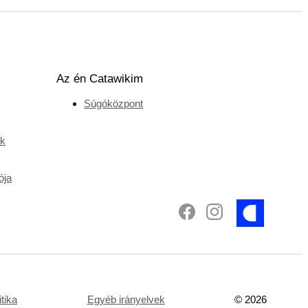
Az én Catawikim
Súgóközpont
ek
ója
tika
Egyéb irányelvek
©
2026