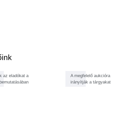
eket keresi, és alig várja, hogy
 különleges tárgyakkal tölti meg
 is sok izgalmas dolgot
 tárgyakra leljenek, miközben
abokkal kapcsolatban.
őink
k az eladókat a
A megfelelő aukcióra
 bemutatásában
irányítják a tárgyakat