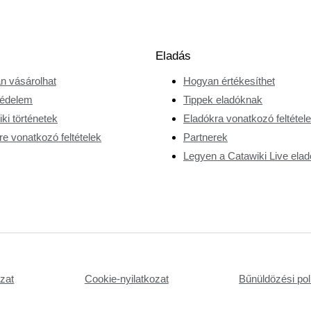
Eladás
n vásárolhat
Hogyan értékesíthet
édelem
Tippek eladóknak
ki történetek
Eladókra vonatkozó feltétel
e vonatkozó feltételek
Partnerek
Legyen a Catawiki Live elad
ozat
Cookie-nyilatkozat
Bűnüldözési poli