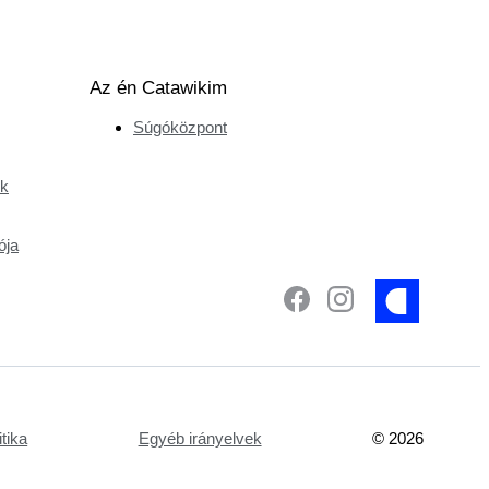
Az én Catawikim
Súgóközpont
ek
ója
tika
Egyéb irányelvek
©
2026