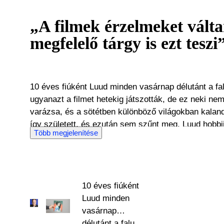
„A filmek érzelmeket válta
megfelelő tárgy is ezt teszi
10 éves fiúként Luud minden vasárnap délutánt a fal
ugyanazt a filmet hetekig játszották, de ez neki ne
varázsa, és a sötétben különböző világokban kalando
így született, és ezután sem szűnt meg. Luud hobbiját karrierré változtatta, és 30
Több megjelenítése
éve dolgozik különböző pozíciókban a film- és moz
film iránti szenvedélye tovább nőtt, csakúgy, mint 
emléktárgyakból. A moziban szerzett tapasztalat nem
körülvette magát a vászon hőseivel. Egy plakát, egy
10 éves fiúként
filmben használt tárgy) boldoggá tette, és ez az ér
Luud minden
keres. Luud rendszeresen részt vesz nemzetközi filmvásárokon, és rengeteg
vasárnap
tapasztalatot, tudást halmozott fel. Több mint 6 év
délutánt a falu