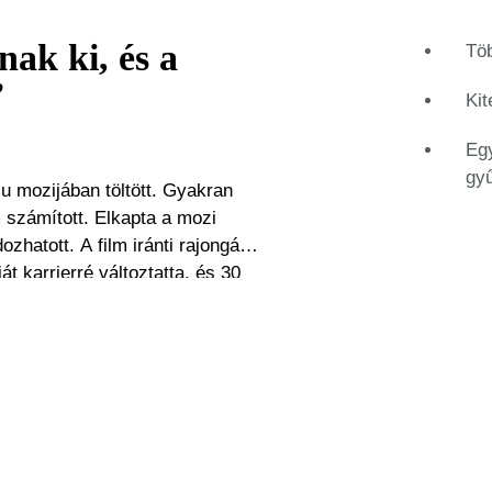
nak ki, és a
Töb
”
Kit
Egy
gyű
u mozijában töltött. Gyakran
m számított. Elkapta a mozi
zhatott. A film iránti rajongása
iiparban. Ezekben az években a
különleges gyűjteménye filmes
 volt elég, így otthonában is
 aláírt fotó vagy egy kellék (egy
zelem, amit az ember gyűjtőként
e a filmes emléktárgyak vezető