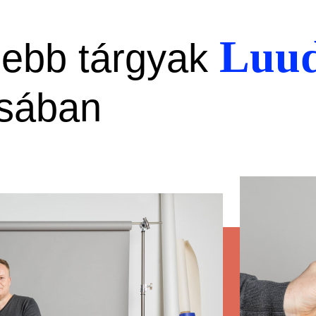
Luu
sebb tárgyak
sában