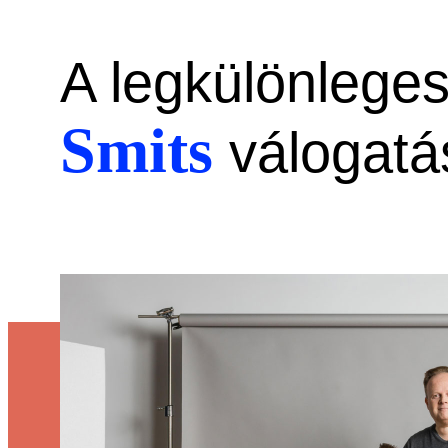
A legkülönlege
Smits
válogatá