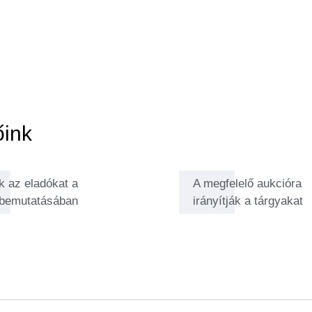
 aukcióért felel. Tudását a
lönlegesebb tárgyakat keresi.
őink
k az eladókat a
A megfelelő aukcióra
 bemutatásában
irányítják a tárgyakat