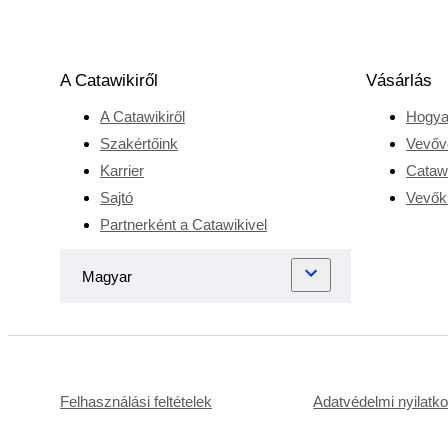
szűnt meg. Luud
hobbiját karrierré
változtatta, és 30
éve dolgozik
A Catawikiről
Vásárlás
különböző
A Catawikiről
Hogya
pozíciókban a
Szakértőink
Vevőv
film- és
Karrier
Catawi
moziiparban.
Sajtó
Vevőkr
Ezekben az
években a film
Partnerként a Catawikivel
iránti
szenvedélye
tovább nőtt,
csakúgy, mint
különleges
gyűjteménye
filmes
Felhasználási feltételek
Adatvédelmi nyilatk
emléktárgyakból.