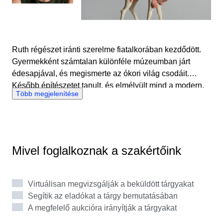
Ruth régészet iránti szerelme fiatalkorában kezdődött.
Gyermekként számtalan különféle múzeumban járt
édesapjával, és megismerte az ókori világ csodáit.
Később építészetet tanult, és elmélyült mind a modern,
Több megjelenítése
mind a történelmi épületek tanulmányozásában.
Tanulóévei alatt az ókori kultúrák megismerésében is
nagy örömét lelte. Ruth Olaszországba, Görögországba
és Egyiptomba utazott, ahol lehetősége volt első kézből
látni jelentős régészeti lelőhelyeket. 2017-ben az Ifergan
Mivel foglalkoznak a szakértőink
Gyűjtemény és Múzeum igazgatójaként kezdett dolgozni
Málagában, Spanyolországban. Ebben az időben
szorosan együttműködött Vicente Jiménez Ifergan-nel,
Virtuálisan megvizsgálják a beküldött tárgyakat
az ókori művészet neves gyűjtőjével. A Catawiki
Segítik az eladókat a tárgy bemutatásában
szakértőjeként Ruth élvezi a tárgyak mögötti történetek
A megfelelő aukcióra irányítják a tárgyakat
feltérképezését, és gyakran gondolkodik azon, miért