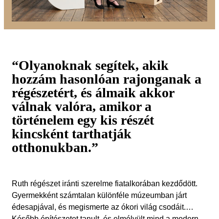
“Olyanoknak segítek, akik
hozzám hasonlóan rajonganak a
régészetért, és álmaik akkor
válnak valóra, amikor a
történelem egy kis részét
kincsként tarthatják
otthonukban.”
Ruth régészet iránti szerelme fiatalkorában kezdődött.
Gyermekként számtalan különféle múzeumban járt
édesapjával, és megismerte az ókori világ csodáit.
Később építészetet tanult, és elmélyült mind a modern,