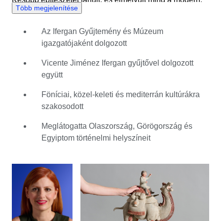
Több megjelenítése
mind a történelmi épületek tanulmányozásában.
Tanulóévei alatt az ókori kultúrák megismerésében is
Az Ifergan Gyűjtemény és Múzeum
nagy örömét lelte. Ruth Olaszországba, Görögországba
igazgatójaként dolgozott
és Egyiptomba utazott, ahol lehetősége volt első kézből
látni jelentős régészeti lelőhelyeket. 2017-ben az Ifergan
Vicente Jiménez Ifergan gyűjtővel dolgozott
Gyűjtemény és Múzeum igazgatójaként kezdett dolgozni
együtt
Málagában, Spanyolországban. Ebben az időben
szorosan együttműködött Vicente Jiménez Ifergan-nel,
Föníciai, közel-keleti és mediterrán kultúrákra
az ókori művészet neves gyűjtőjével. A Catawiki
szakosodott
szakértőjeként Ruth élvezi a tárgyak mögötti történetek
Meglátogatta Olaszország, Görögország és
feltérképezését, és gyakran gondolkodik azon, miért
Egyiptom történelmi helyszíneit
hozták létre azokat, milyen történelmi összefüggések
övezik, és vajon hogyan sikerült ilyen hosszú ideig
megőrizni őket. Örömmel működik együtt a vevőkkel,
eladókkal és más szakértőkkel, különösen, ha ők is
osztják szenvedélyét a régészet iránt.