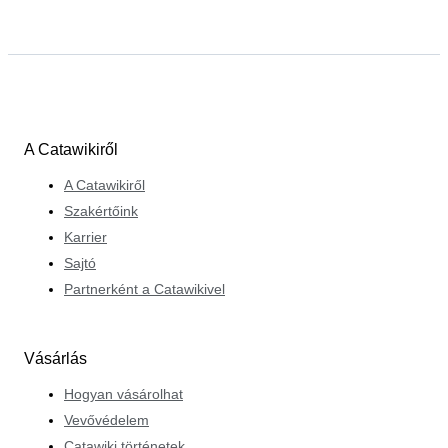
hozták létre azokat, milyen történelmi összefüggések
övezik, és vajon hogyan sikerült ilyen hosszú ideig
megőrizni őket. Örömmel működik együtt a vevőkkel,
eladókkal és más szakértőkkel, különösen, ha ők is
osztják szenvedélyét a régészet iránt.
A Catawikiről
A Catawikiről
Szakértőink
Karrier
Sajtó
Partnerként a Catawikivel
Vásárlás
Hogyan vásárolhat
Vevővédelem
Catawiki történetek