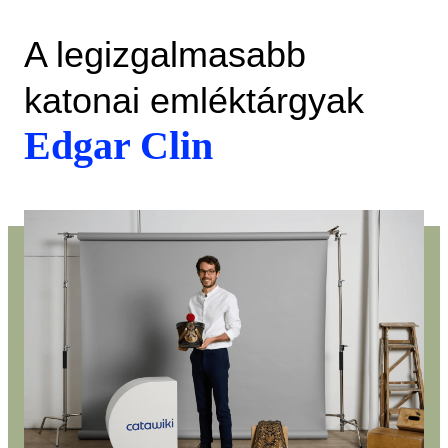
A legizgalmasabb
katonai emléktárgyak
Edgar Clin