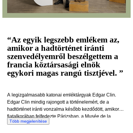
“Az egyik legszebb emlékem az,
amikor a hadtörténet iránti
szenvedélyemről beszélgettem a
francia köztársasági elnök
egykori magas rangú tisztjével. ”
A legizgalmasabb katonai emléktárgyak Edgar Clin.
Edgar Clin mindig rajongott a történelemért, de a
hadtörténet iránti vonzalma később kezdődött, amikor
fiatalkorában felfedezte Párizsban, a Musée de la
Több megjelenítése
Légion d'honneur gyűjteményét. Ez a rejtett múzeum
érmeket, katonai és polgári kitöntetéseket, illetve