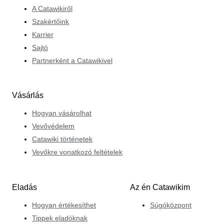
minden tételt megfelelően, mégis gyorsan értékeljen, és
A Catawikiről
hogy vonzó árveréseket állítson össze. Annak
Szakértőink
érdekében, hogy minden érdeklődő számára pozitív
Karrier
élményt nyújtson, Edgar a lehető legkedvezőbb
Sajtó
bánásmódban részesíti ügyfeleit, és segítőkész minden
Partnerként a Catawikivel
igénnyel vagy kérdéssel kapcsolatban.
Vásárlás
Hogyan vásárolhat
Vevővédelem
Catawiki történetek
Vevőkre vonatkozó feltételek
Eladás
Az én Catawikim
Hogyan értékesíthet
Súgóközpont
Tippek eladóknak