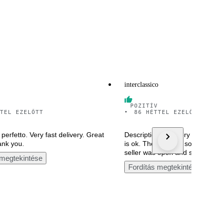
interclassico
POZITÍV
TEL EZELŐTT
•
86 HÉTTEL EZELŐTT
perfetto. Very fast delivery. Great
Description said Very good con
ank you.
is ok. The rest had some prob
seller was open and solve the
 megtekintése
Fordítás megtekintése