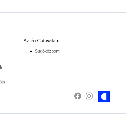
Az én Catawikim
Súgóközpont
ek
ója