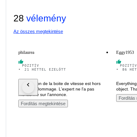
28
vélemény
Az összes megtekintése
philaurea
Eggy1953
POZITÍV
POZITÍV
•
21 HÉTTEL EZELŐTT
•
86 HÉT
La sélection de la boite de vitesse est hors
Everything 
d'usage. Dommage. L'expert ne l'a pas
object. Th
mentionné sur l'annonce.
Fordítás
Fordítás megtekintése