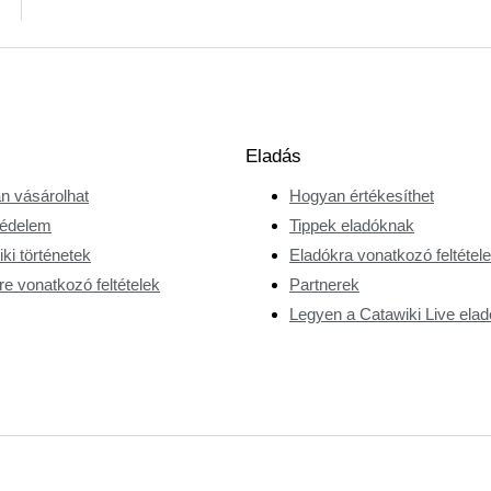
Eladás
n vásárolhat
Hogyan értékesíthet
édelem
Tippek eladóknak
ki történetek
Eladókra vonatkozó feltétel
e vonatkozó feltételek
Partnerek
Legyen a Catawiki Live elad