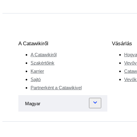
A Catawikiről
Vásárlás
A Catawikiről
Hogya
Szakértőink
Vevőv
Karrier
Catawi
Sajtó
Vevőkr
Partnerként a Catawikivel