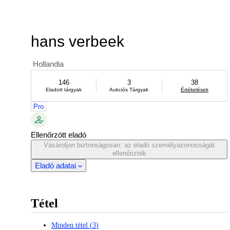
hans verbeek
Hollandia
146
3
38
Eladott tárgyak
Aukciós Tárgyak
Értékelések
Pro
Ellenőrzött eladó
Vásároljon biztonságosan: az eladó személyazonosságát
ellenőrizték
Eladó adatai
Tétel
Minden tétel
(
3
)