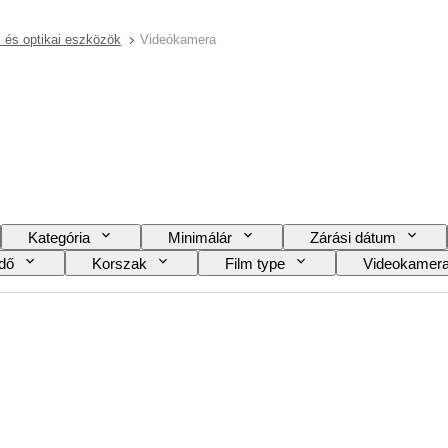
és optikai eszközök
Videókamera
Kategória
Minimálár
Zárási dátum
dő
Korszak
Film type
Videokamera