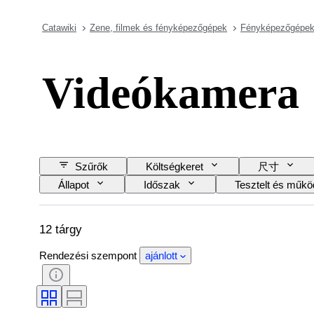
Catawiki
Zene, filmek és fényképezőgépek
Fényképezőgépek 
Videókamera
Szűrők
Költségkeret
尺寸
Állapot
Időszak
Tesztelt és műkö
12 tárgy
Rendezési szempont
ajánlott