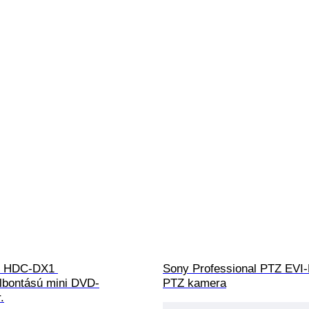
c HDC-DX1 
Sony Professional PTZ EVI
bontású mini DVD-
PTZ kamera
.