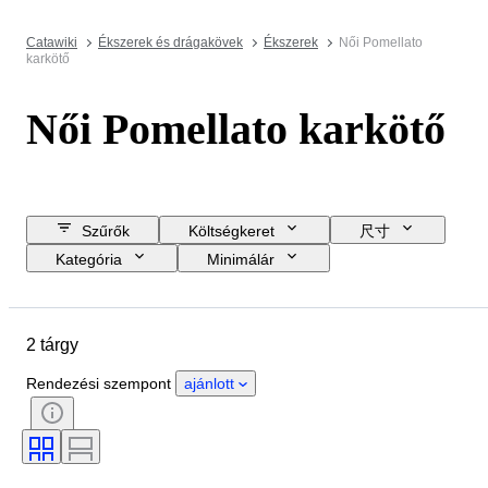
Catawiki
Ékszerek és drágakövek
Ékszerek
Női Pomellato
karkötő
Női Pomellato karkötő
Szűrők
Költségkeret
尺寸
Kategória
Minimálár
Zárási dátum
Helyszín
Márka
Tárgy
2 tárgy
Country of origin
Anyag
Nem
Állapot
Kő
Rendezési szempont
ajánlott
Tanúsítvány
Finomság
Vágás
Tisztaság
Színtartomány
Ráírt méret
Gyémánt típus
Korszak