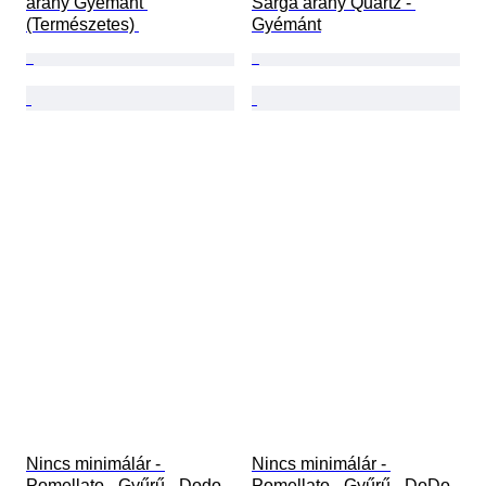
arany Gyémánt 
Sárga arany Quartz - 
(Természetes) 
Gyémánt
Nincs minimálár - 
Nincs minimálár - 
Pomellato - Gyűrű - Dodo 
Pomellato - Gyűrű - DoDo 