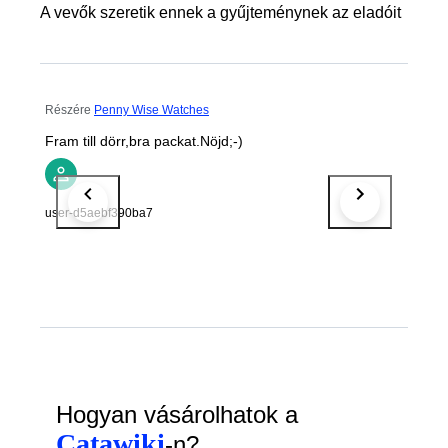
A vevők szeretik ennek a gyűjteménynek az eladóit
Részére
Penny Wise Watches
Fram till dörr,bra packat.Nöjd;-)
user-d5aebf390ba7
Hogyan vásárolhatok a
Catawiki
-n?