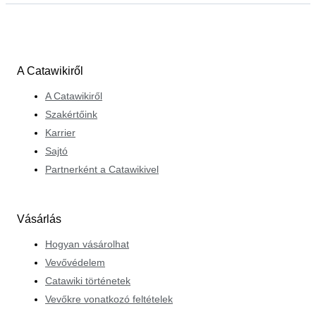
A Catawikiről
A Catawikiről
Szakértőink
Karrier
Sajtó
Partnerként a Catawikivel
Vásárlás
Hogyan vásárolhat
Vevővédelem
Catawiki történetek
Vevőkre vonatkozó feltételek