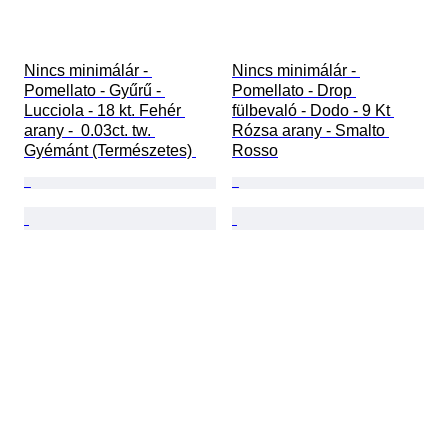
Nincs minimálár - 
Nincs minimálár - 
Pomellato - Gyűrű - 
Pomellato - Drop 
Lucciola - 18 kt. Fehér 
fülbevaló - Dodo - 9 Kt 
arany -  0.03ct. tw. 
Rózsa arany - Smalto 
Gyémánt (Természetes) 
Rosso