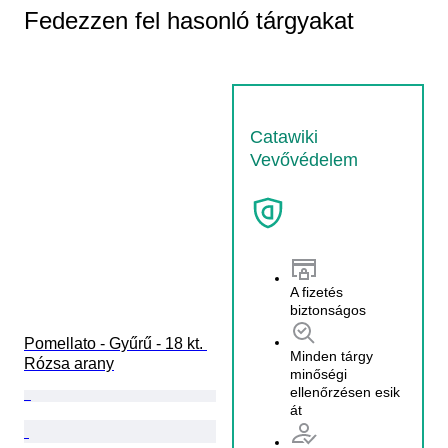
Fedezzen fel hasonló tárgyakat
Catawiki
Vevővédelem
A fizetés
biztonságos
Pomellato - Gyűrű - 18 kt. 
Minden tárgy
Rózsa arany
minőségi
ellenőrzésen esik
át