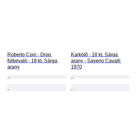
Roberto Coin - Drop 
Karkötő - 18 kt. Sárga 
fülbevaló - 18 kt. Sárga 
arany - Saverio Cavalli 
arany
1970