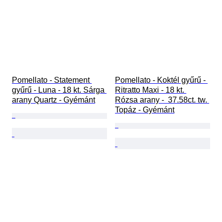
Pomellato - Statement 
Pomellato - Koktél gyűrű - 
gyűrű - Luna - 18 kt. Sárga 
Ritratto Maxi - 18 kt. 
arany Quartz - Gyémánt
Rózsa arany -  37.58ct. tw. 
Topáz - Gyémánt