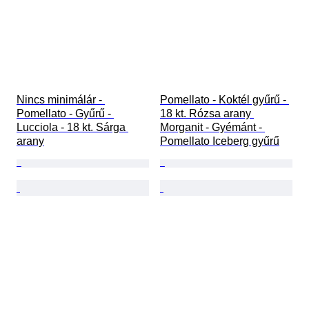
Nincs minimálár - 
Pomellato - Koktél gyűrű - 
Pomellato - Gyűrű - 
18 kt. Rózsa arany 
Lucciola - 18 kt. Sárga 
Morganit - Gyémánt - 
arany
Pomellato Iceberg gyűrű