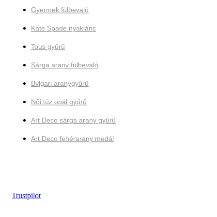
Gyermek fülbevaló
Kate Spade nyaklánc
Tous gyűrű
Sárga arany fülbevaló
Bvlgari aranygyűrű
Női tűz opál gyűrű
Art Deco sárga arany gyűrű
Art Deco fehérarany medál
Trustpilot