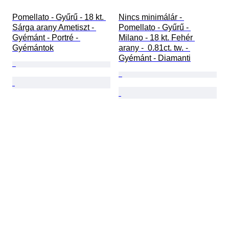
Pomellato - Gyűrű - 18 kt. 
Nincs minimálár - 
Sárga arany Ametiszt - 
Pomellato - Gyűrű - 
Gyémánt - Portré - 
Milano - 18 kt. Fehér 
Gyémántok
arany -  0.81ct. tw. - 
Gyémánt - Diamanti