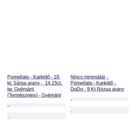
Pomellato - Karkötő - 18 
Nincs minimálár - 
kt. Sárga arany -  14.15ct. 
Pomellato - Karkötő - 
tw. Gyémánt 
DoDo - 9 Kt Rózsa arany
(Természetes) - Gyémánt