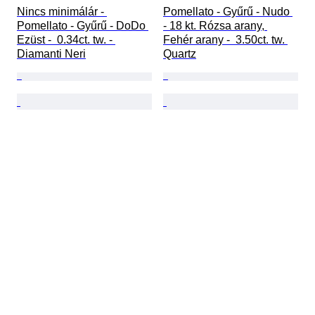
Nincs minimálár - 
Pomellato - Gyűrű - Nudo 
Pomellato - Gyűrű - DoDo 
- 18 kt. Rózsa arany, 
Ezüst -  0.34ct. tw. - 
Fehér arany -  3.50ct. tw. 
Diamanti Neri
Quartz