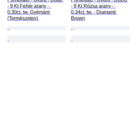
- 9 Kt Fehér arany -  
- 9 Kt Rózsa arany -  
0.30ct. tw. Gyémánt 
0.34ct. tw. - Diamanti 
(Természetes) 
Brown