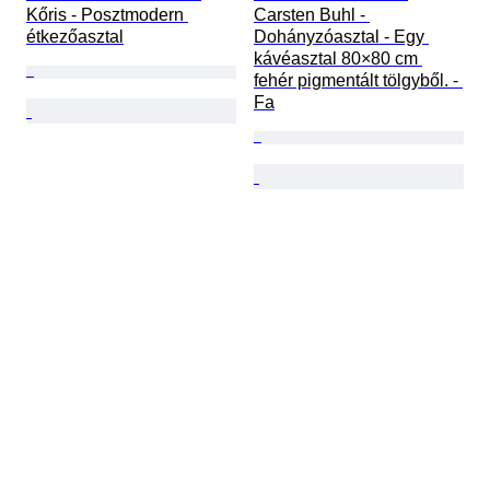
Kőris - Posztmodern 
Carsten Buhl - 
étkezőasztal
Dohányzóasztal - Egy 
kávéasztal 80×80 cm 
fehér pigmentált tölgyből. - 
Fa