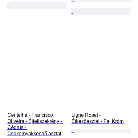
Centelha - Francisco 
Ligne Roset - 
Oliveira - Éjjeliszekrény - 
Étkezőasztal - Fa, Króm
Cédrus - 
Csokornyakkendő asztal