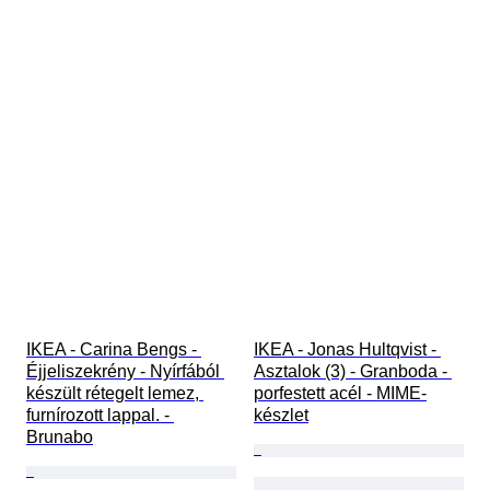
IKEA - Carina Bengs - 
IKEA - Jonas Hultqvist - 
Éjjeliszekrény - Nyírfából 
Asztalok (3) - Granboda - 
készült rétegelt lemez, 
porfestett acél - MIME-
furnírozott lappal. - 
készlet
Brunabo