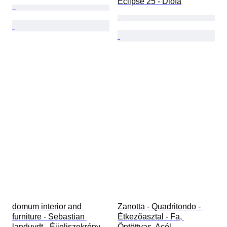
Eclipse 25 - Diófa
domum interior and 
Zanotta - Quadritondo - 
furniture - Sebastian 
Étkezőasztal - Fa, 
landuydt - Éjjeliszekrény - 
Öntöttvas, Acél