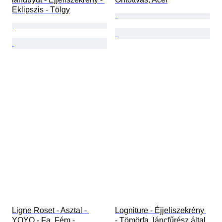
Eklipszis - Tölgy
Ligne Roset - Asztal - 
Logniture - Éjjeliszekrény 
YOYO - Fa, Fém - 
- Tömörfa, láncfűrész által 