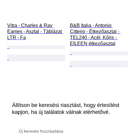
Vitra - Charles & Ray 
B&B Italia - Antonio 
Eames - Asztal - Táblázat 
Citterio - Étkezőasztal - 
LTR - Fa
TEL240 - Acél, Kőris - 
EILEEN étkezőasztal
Állítson be keresési riasztást, hogy értesítést
kapjon, ha új találatok válnak elérhetővé.