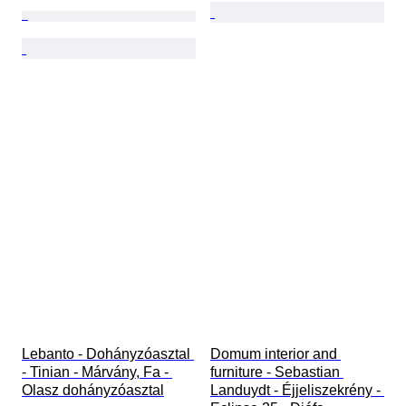
Lebanto - Dohányzóasztal 
Domum interior and 
- Tinian - Márvány, Fa - 
furniture - Sebastian 
Olasz dohányzóasztal
Landuydt - Éjjeliszekrény - 