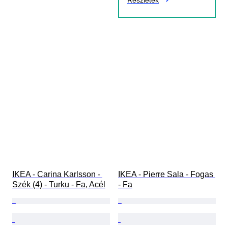
Részletek
IKEA - Carina Karlsson - 
IKEA - Pierre Sala - Fogas 
Szék (4) - Turku - Fa, Acél
- Fa