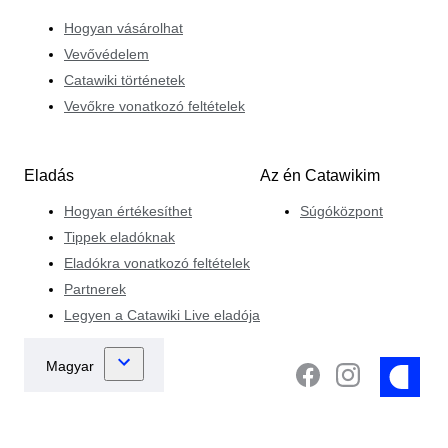
Hogyan vásárolhat
Vevővédelem
Catawiki történetek
Vevőkre vonatkozó feltételek
Eladás
Az én Catawikim
Hogyan értékesíthet
Súgóközpont
Tippek eladóknak
Eladókra vonatkozó feltételek
Partnerek
Legyen a Catawiki Live eladója