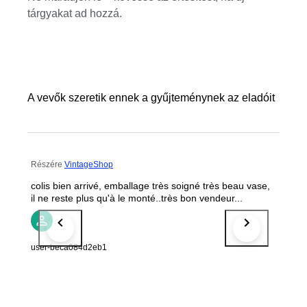
tárgyakat ad hozzá.
A vevők szeretik ennek a gyűjteménynek az eladóit
Részére
VintageShop
colis bien arrivé, emballage très soigné très beau vase,
il ne reste plus qu'à le monté..très bon vendeur...
user-beca084d2eb1