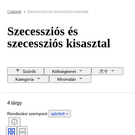
Catawiki
Szecessziós és szecessziós kisasztal
Szecessziós és
szecessziós kisasztal
Szűrők
Költségkeret
尺寸
Kategória
Minimálár
Zárási dátum
Helyszín
Tárgy
Country of origin
4 tárgy
Anyag
Állapot
Időszak
Stílus
Szín
Korszak
Rendezési szempont
ajánlott