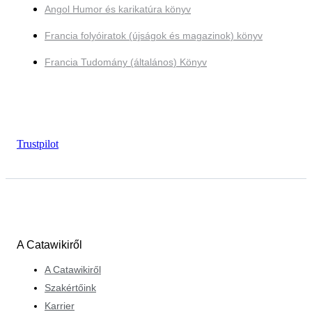
Angol Humor és karikatúra könyv
Francia folyóiratok (újságok és magazinok) könyv
Francia Tudomány (általános) Könyv
Trustpilot
A Catawikiről
A Catawikiről
Szakértőink
Karrier