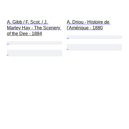
A. Gibb / F. Scot. / J. 
A. Driou - Histoire de 
Marley Hay - The Scenery 
l'Amérique - 1880
of the Dee - 1884