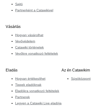
Sajtó
Partnerként a Catawikivel
Vásárlás
Hogyan vásárolhat
Vevővédelem
Catawiki történetek
Vevőkre vonatkozó feltételek
Eladás
Az én Catawikim
Hogyan értékesíthet
Súgóközpont
Tippek eladóknak
Eladókra vonatkozó feltételek
Partnerek
Legyen a Catawiki Live eladója