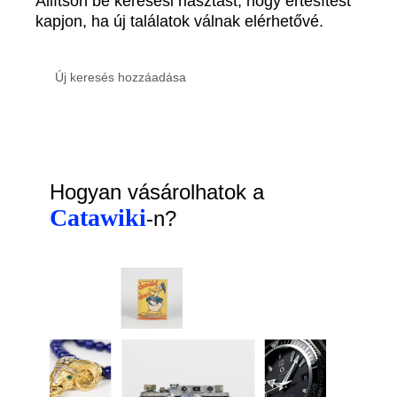
Állítson be keresési riasztást, hogy értesítést
kapjon, ha új találatok válnak elérhetővé.
Hogyan vásárolhatok a
Catawiki
-n?