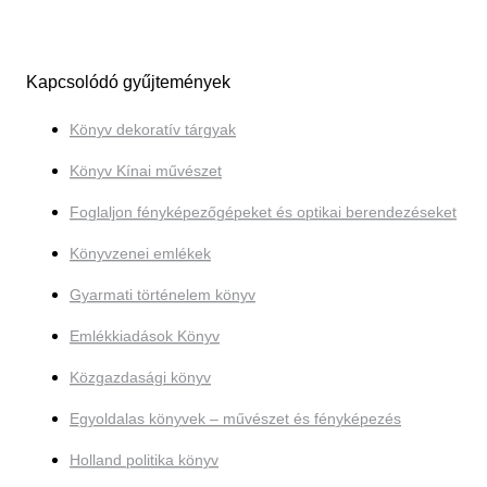
Kapcsolódó gyűjtemények
Könyv dekoratív tárgyak
Könyv Kínai művészet
Foglaljon fényképezőgépeket és optikai berendezéseket
Könyvzenei emlékek
Gyarmati történelem könyv
Emlékkiadások Könyv
Közgazdasági könyv
Egyoldalas könyvek – művészet és fényképezés
Holland politika könyv