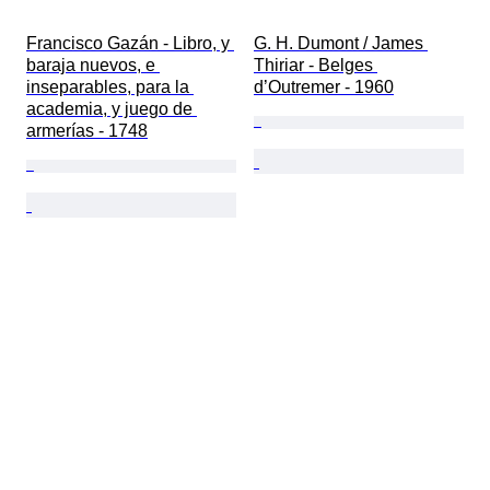
Francisco Gazán - Libro, y 
G. H. Dumont / James 
baraja nuevos, e 
Thiriar - Belges 
inseparables, para la 
d’Outremer - 1960
academia, y juego de 
armerías - 1748