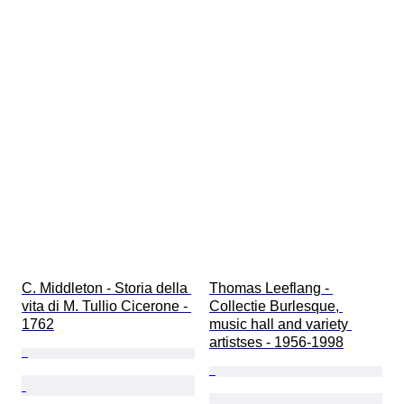
C. Middleton - Storia della 
Thomas Leeflang - 
vita di M. Tullio Cicerone - 
Collectie Burlesque, 
1762
music hall and variety 
artistses - 1956-1998