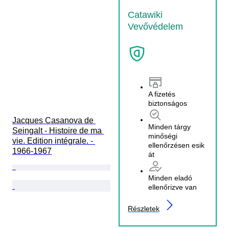
Catawiki
Vevővédelem
A fizetés
biztonságos
Jacques Casanova de 
Minden tárgy
Seingalt - Histoire de ma 
minőségi
vie. Edition intégrale. - 
ellenőrzésen esik
1966-1967
át
Minden eladó
ellenőrizve van
Részletek