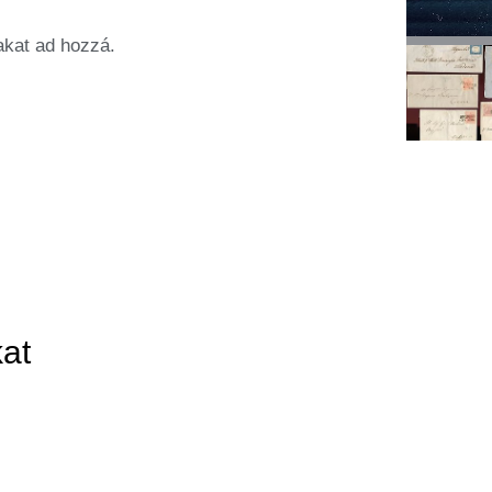
akat ad hozzá.
at