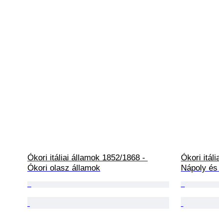
Ókori itáliai államok 1852/1868 - 
Ókori itál
Ókori olasz államok
Nápoly és