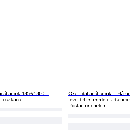
iai államok 1858/1860 - 
Ókori itáliai államok  - Háro
 Toszkána
levél teljes eredeti tartalom
Postai történelem