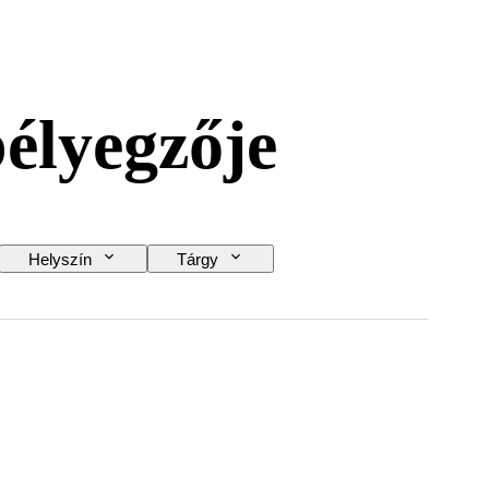
bélyegzője
Helyszín
Tárgy