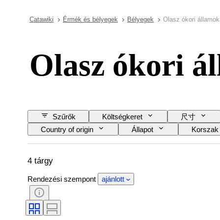
Catawiki
Érmék és bélyegek
Bélyegek
Olasz ókori államok
Olasz ókori á
Szűrők
Költségkeret
尺寸
Country of origin
Állapot
Korszak
4 tárgy
Rendezési szempont
ajánlott