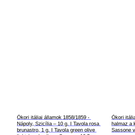
Ókori itáliai államok 1858/1859 - 
Ókori itál
Nápoly, Szicília – 10 g. I Tavola rosa 
halmaz a k
brunastro, 1 g. I Tavola green olive 
Sassone v