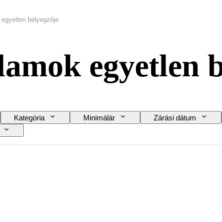
 egyetlen bélyegzője
llamok egyetlen 
Kategória
Minimálár
Zárási dátum