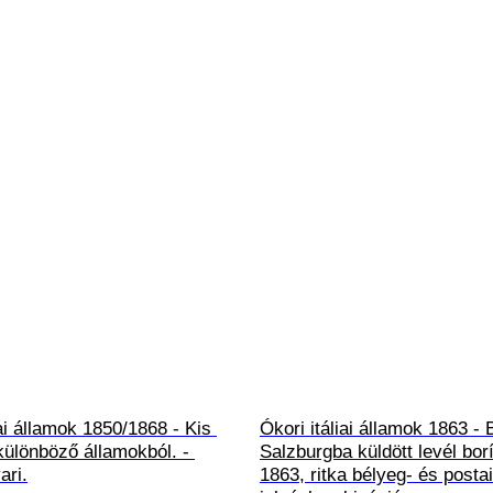
iai államok 1850/1868 - Kis 
Ókori itáliai államok 1863 - 
ülönböző államokból. - 
Salzburgba küldött levél borí
ari.
1863, ritka bélyeg- és postai