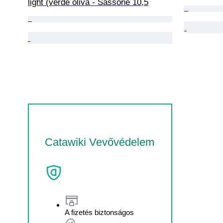
light (verde oliva - Sassone 10,5
Catawiki Vevővédelem
A fizetés biztonságos