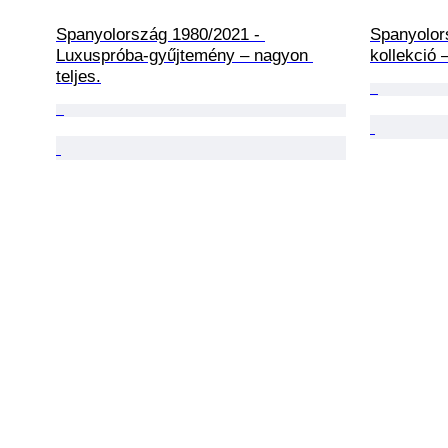
Spanyolország 1980/2021 - 
Spanyolors
Luxuspróba-gyűjtemény – nagyon 
kollekció 
teljes.