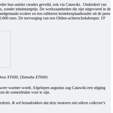
rder hun unieke creaties geveild, ook via Catawiki. Onderdeel van
o, zonder minimumprijs. De werkzaamheden die zijn uitgevoerd in de
andgemaakt ecoleer en een rubberen kentekenplaathouder uit de jaren
10.000 euro. De toevoeging van een Ohlins-achterschokdemper, 19′
n Deus XT600, (Yamaha XT600)
et weer warmer wordt. Afgelopen augustus zag Catawiki een stijging
 om de zomerdrukte voor te zijn.
iedenis. Ik wil benadrukken dat deze motoren niet alleen collector's