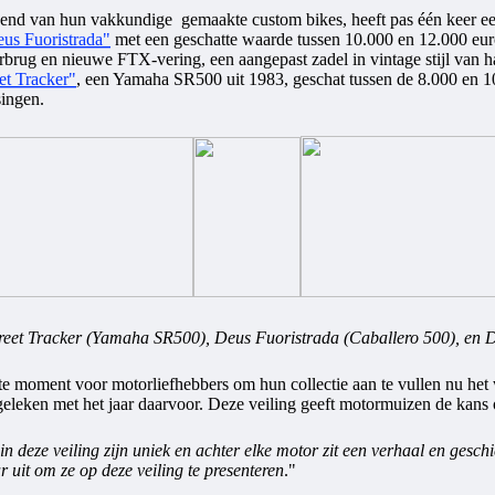
ekend van hun vakkundige gemaakte custom bikes, heeft pas één keer ee
eus Fuoristrada"
met een geschatte waarde tussen 10.000 en 12.000 eur
brug en nieuwe FTX-vering, een aangepast zadel in vintage stijl van h
et Tracker"
, een Yamaha SR500 uit 1983, geschat tussen de 8.000 en 
singen.
treet Tracker (Yamaha SR500), Deus Fuoristrada (Caballero 500), e
fecte moment voor motorliefhebbers om hun collectie aan te vullen nu h
geleken met het jaar daarvoor. Deze veiling geeft motormuizen de kans
in deze veiling zijn uniek en achter elke motor zit een verhaal en gesch
 uit om ze op deze veiling te presenteren
."