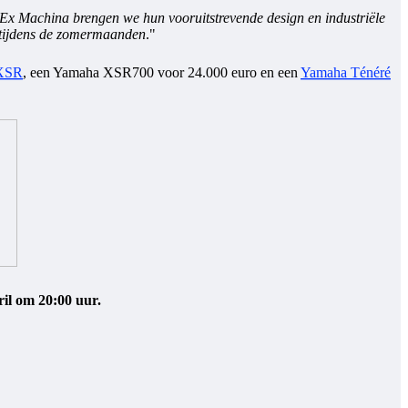
us Ex Machina brengen we hun vooruitstrevende design en industriële
 tijdens de zomermaanden
."
 XSR
, een Yamaha XSR700 voor 24.000 euro en een
Yamaha Ténéré
ril om 20:00 uur.