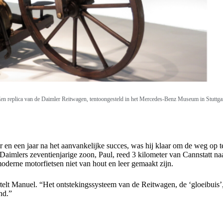
en replica van de
Daimler Reitwagen, tentoongesteld in het
Mercedes-Benz Museum in Stuttga
n een jaar na het aanvankelijke succes, was hij klaar om de weg op t
 “Daimlers zeventienjarige zoon, Paul, reed 3 kilometer van Cannstatt n
derne motorfietsen niet van hout en leer gemaakt zijn.
lt Manuel. “Het ontstekingssysteem van de Reitwagen, de ‘gloeibuis’, 
nd.”