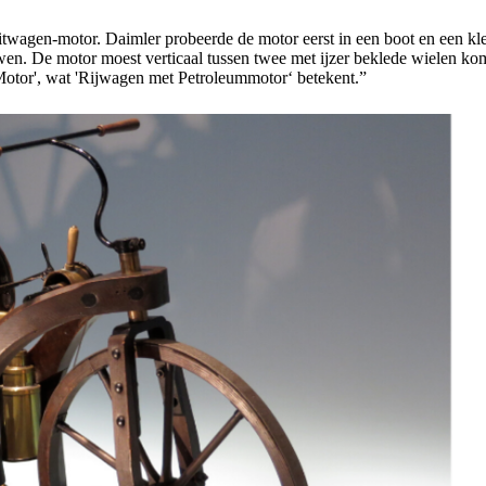
twagen-motor. Daimler probeerde de motor eerst in een boot en een klein r
wen. De motor moest verticaal tussen twee met ijzer beklede wielen k
otor', wat 'Rijwagen met Petroleummotor‘ betekent.”