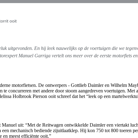
rrit ooit
uk uitgevonden. En hij leek nauwelijks op de voertuigen die we tegen
torexpert Manuel Garriga vertelt ons meer over de eerste motorfiets en
erne motorfietsen. De ontwerpers - Gottlieb Daimler en Wilhelm Mayb
 om te concurreren met andere door stoom aangedreven voertuigen. Met
elissa Holbrook Pierson ooit schreef dat het “leek op een martelwerktu
?
egt Manuel uit: “Met de Reitwagen ontwikkelde Daimler een viertakt luch
 een mechanisch bediende zijuitlaatklep. Hij kon 750 tot 800 toeren pe
 en meest efficiënte ooit.”