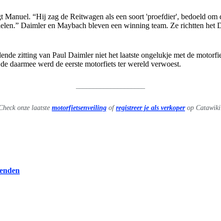
t Manuel. “Hij zag de Reitwagen als een soort 'proefdier', bedoeld om 
ielen.” Daimler en Maybach bleven een winning team. Ze richtten het
de zitting van Paul Daimler niet het laatste ongelukje met de motorfi
de daarmee werd de eerste motorfiets ter wereld verwoest.
____________________
Check onze laatste
motorfietsenveiling
of
registreer je als verkoper
op Catawiki
renden