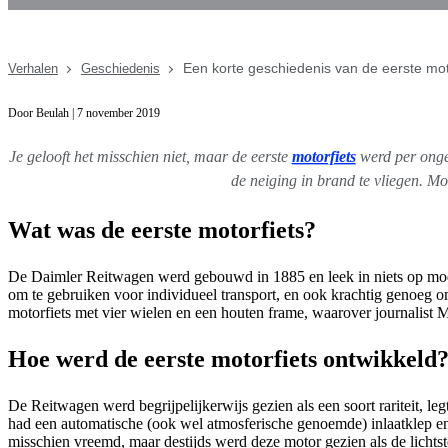
Een korte geschiedenis van de eerste moto
Verhalen
Geschiedenis
Door Beulah | 7 november 2019
Je gelooft het misschien niet, maar de eerste
motorfiets
werd per ongel
de neiging in brand te vliegen. Mo
Wat was de eerste motorfiets?
De Daimler Reitwagen werd gebouwd in 1885 en leek in niets op mod
om te gebruiken voor individueel transport, en ook krachtig genoeg
motorfiets met vier wielen en een houten frame, waarover journalist M
Hoe werd de eerste motorfiets ontwikkeld
De Reitwagen werd begrijpelijkerwijs gezien als een soort rariteit, l
had een automatische (ook wel atmosferische genoemde) inlaatklep en
misschien vreemd, maar destijds werd deze motor gezien als de lichtste