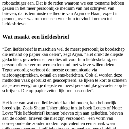
robotachtiger aan. Dat is de reden waarom we een toename hebben
gezien in het meer persoonlijke medium van het schrijven van
brieven; dat is tenminste de theorie van Arjan de Haan, expert in
pennen, over waarom mensen weer hun toevlucht nemen tot
liefdesbrieven.
Wat maakt een liefdesbrief
“Een liefdesbrief is misschien wel de meest persoonlijke boodschap
die iemand op papier kan delen”, zegt Arjan. “Het drukt de diepste
gedachten, gevoelens en emoties uit voor hun liefdesbelang, een
persoon die ze vertrouwen en iemand met wie ze willen delen.
Tegenwoordig verloopt de meeste communicatie via
telefoongesprekken, e-mail en sms-berichten. Ook al worden deze
methoden vaak gebruikt en geaccepteerd, ze lijken te kort te schieten
als je overweegt om je diepste en meest persoonlijke gevoelens op te
schrijven. Die op papier zetten lijkt me passender”.
Het idee van wat een liefdesbrief kan inhouden, kan behoorlijk
breed zijn. Zoals Shaun Usher uitlegt in zijn boek Letters of Note:
Love: "[de liefdesbrief] kunnen brieven zijn aan geliefden, brieven
aan de doden, brieven die niet zijn verzonden - een vorm van
correspondentie zonder modern equivalent en een smaak waar
miljoenen mensen, ikzelf inbegrepen, zo veel aan verschuldigd