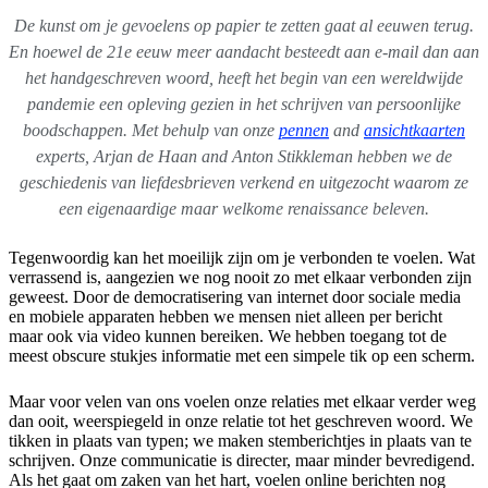
De kunst om je gevoelens op papier te zetten gaat al eeuwen terug.
En hoewel de 21e eeuw meer aandacht besteedt aan e-mail dan aan
het handgeschreven woord, heeft het begin van een wereldwijde
pandemie een opleving gezien in het schrijven van persoonlijke
boodschappen. Met behulp van onze
pennen
and
ansichtkaarten
experts, Arjan de Haan and Anton Stikkleman hebben we de
geschiedenis van liefdesbrieven verkend en uitgezocht waarom ze
een eigenaardige maar welkome renaissance beleven.
Tegenwoordig kan het moeilijk zijn om je verbonden te voelen. Wat
verrassend is, aangezien we nog nooit zo met elkaar verbonden zijn
geweest. Door de democratisering van internet door sociale media
en mobiele apparaten hebben we mensen niet alleen per bericht
maar ook via video kunnen bereiken. We hebben toegang tot de
meest obscure stukjes informatie met een simpele tik op een scherm.
Maar voor velen van ons voelen onze relaties met elkaar verder weg
dan ooit, weerspiegeld in onze relatie tot het geschreven woord. We
tikken in plaats van typen; we maken stemberichtjes in plaats van te
schrijven. Onze communicatie is directer, maar minder bevredigend.
Als het gaat om zaken van het hart, voelen online berichten nog