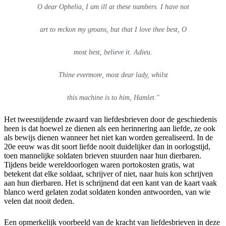
O dear Ophelia, I am ill at these numbers. I have not
art to reckon my groans, but that I love thee best, O
most best, believe it. Adieu.
Thine evermore, most dear lady, whilst
this machine is to him, Hamlet."
Het tweesnijdende zwaard van liefdesbrieven door de geschiedenis
heen is dat hoewel ze dienen als een herinnering aan liefde, ze ook
als bewijs dienen wanneer het niet kan worden gerealiseerd. In de
20e eeuw was dit soort liefde nooit duidelijker dan in oorlogstijd,
toen mannelijke soldaten brieven stuurden naar hun dierbaren.
Tijdens beide wereldoorlogen waren portokosten gratis, wat
betekent dat elke soldaat, schrijver of niet, naar huis kon schrijven
aan hun dierbaren. Het is schrijnend dat een kant van de kaart vaak
blanco werd gelaten zodat soldaten konden antwoorden, van wie
velen dat nooit deden.
Een opmerkelijk voorbeeld van de kracht van liefdesbrieven in deze