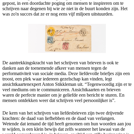
gepost, in een doordachte poging om mensen te inspireren om te
schrijven naar degenen bij wie ze niet in de buurt konden zijn. Het
was zo'n succes dat ze er nog eens vijf miljoen uitstuurden.
De aantrekkingskracht van het schrijven van brieven is ook te
danken aan de toenemende afkeer van mensen tegen de
performativiteit van sociale media. Deze liefdevolle briefjes zijn een
troost, een plek waar iedereen gezelschap kan vinden, legt
ansichtkaartenexpert Anton Stikkleman uit. “Tegenwoordig zijn er te
veel mediums om te communiceren. Ansichtkaarten en brieven
waren de perfecte manier om je geliefde een bericht te sturen. En
mensen ontdekken weer dat schrijven veel persoonlijker is”.
De kern van het schrijven van liefdesbrieven zijn twee drijvende
krachten: de daad van liefhebben en de daad van verlangen.
Wetende dat iemand de tijd heeft genomen om hun woorden aan jou
te wijden, is een klein bewijs dat zelfs wanneer het lawaai van de