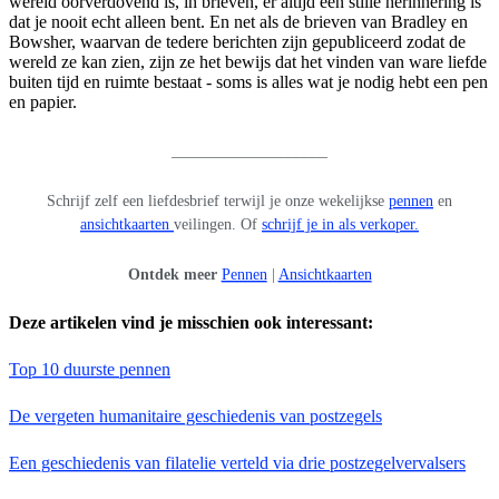
wereld oorverdovend is, in brieven, er altijd een stille herinnering is
dat je nooit echt alleen bent. En net als de brieven van Bradley en
Bowsher, waarvan de tedere berichten zijn gepubliceerd zodat de
wereld ze kan zien, zijn ze het bewijs dat het vinden van ware liefde
buiten tijd en ruimte bestaat - soms is alles wat je nodig hebt een pen
en papier.
____________________
Schrijf zelf een liefdesbrief terwijl je onze wekelijkse
pennen
en
ansichtkaarten
veilingen. Of
schrijf je in als verkoper.
Ontdek meer
Pennen
|
Ansichtkaarten
Deze artikelen vind je misschien ook interessant:
Top 10 duurste pennen
De vergeten humanitaire geschiedenis van postzegels
Een geschiedenis van filatelie verteld via drie postzegelvervalsers