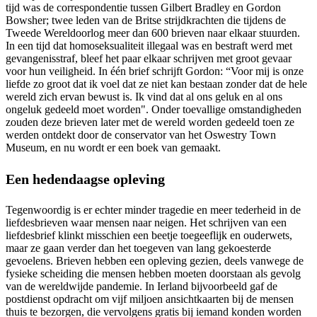
tijd was de correspondentie tussen Gilbert Bradley en Gordon
Bowsher; twee leden van de Britse strijdkrachten die tijdens de
Tweede Wereldoorlog meer dan 600 brieven naar elkaar stuurden.
In een tijd dat homoseksualiteit illegaal was en bestraft werd met
gevangenisstraf, bleef het paar elkaar schrijven met groot gevaar
voor hun veiligheid. In één brief schrijft Gordon: “Voor mij is onze
liefde zo groot dat ik voel dat ze niet kan bestaan zonder dat de hele
wereld zich ervan bewust is. Ik vind dat al ons geluk en al ons
ongeluk gedeeld moet worden". Onder toevallige omstandigheden
zouden deze brieven later met de wereld worden gedeeld toen ze
werden ontdekt door de conservator van het Oswestry Town
Museum, en nu wordt er een boek van gemaakt.
Een hedendaagse opleving
Tegenwoordig is er echter minder tragedie en meer tederheid in de
liefdesbrieven waar mensen naar neigen. Het schrijven van een
liefdesbrief klinkt misschien een beetje toegeeflijk en ouderwets,
maar ze gaan verder dan het toegeven van lang gekoesterde
gevoelens. Brieven hebben een opleving gezien, deels vanwege de
fysieke scheiding die mensen hebben moeten doorstaan als gevolg
van de wereldwijde pandemie. In Ierland bijvoorbeeld gaf de
postdienst opdracht om vijf miljoen ansichtkaarten bij de mensen
thuis te bezorgen, die vervolgens gratis bij iemand konden worden