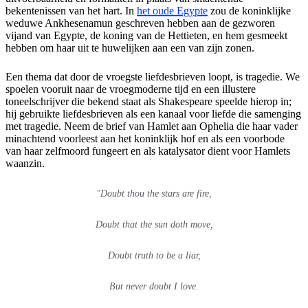
bekentenissen van het hart. In
het oude Egypte
zou de koninklijke
weduwe Ankhesenamun geschreven hebben aan de gezworen
vijand van Egypte, de koning van de Hettieten, en hem gesmeekt
hebben om haar uit te huwelijken aan een van zijn zonen.
Een thema dat door de vroegste liefdesbrieven loopt, is tragedie. We
spoelen vooruit naar de vroegmoderne tijd en een illustere
toneelschrijver die bekend staat als Shakespeare speelde hierop in;
hij gebruikte liefdesbrieven als een kanaal voor liefde die samenging
met tragedie. Neem de brief van Hamlet aan Ophelia die haar vader
minachtend voorleest aan het koninklijk hof en als een voorbode
van haar zelfmoord fungeert en als katalysator dient voor Hamlets
waanzin.
"Doubt thou the stars are fire,
Doubt that the sun doth move,
Doubt truth to be a liar,
But never doubt I love.