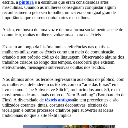
escrita, a
pintura
e a escultura que eram consideradas artes
masculinas. Quando as mulheres conseguiam conquistar algum
reconhecimento pelo seu trabalho, nunca era com igual grau de
importância que os seus contrapartes masculinos.
Assim, em busca de uma voz e de uma forma socialmente aceite de
comunicar, muitas mulheres voltaram-se para os têxteis.
Existem ao longo da história muitas referências nas quais as
mulheres utilizavam os têxteis como um meio de comunicação,
criando o seu próprio código de linguagem. Observando alguns dos
trabalhos criados ao longo dos tempos, descobrirá que existem,
efetivamente, mensagens subversivas ocultas nos tecidos.
Nos últimos anos, os tecidos regressaram aos olhos do público, com
as mulheres a defenderem os têxteis como a “arte das fibras” em
livros como “The Subversive Stitch”, no início dos anos 80, e em
movimentos de arte atuais como o “Yarn Bombing” (Bombardeio de
Fios). A diversidade de
têxteis antigos
não tem precedentes e são
utilizados corantes, tintas, costuras decorativas, técnicas de
tecelagem e outros processos criativos para subverter as ideias
tradicionais do que a arte têxtil implica.