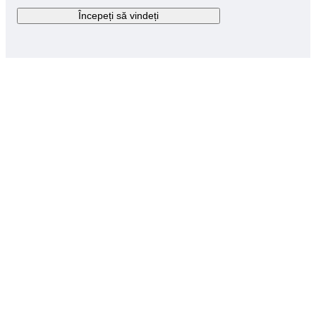
Începeți să vindeți
noi
Dacă aveți întrebări,
avem răspunsurile
Vizitați centrul de ajutor
Ce fel de obiecte pot să vând?