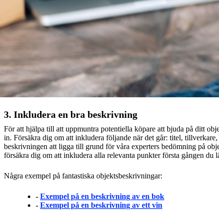
3. Inkludera en bra beskrivning
För att hjälpa till att uppmuntra potentiella köpare att bjuda på ditt o
in. Försäkra dig om att inkludera följande när det går: titel, tillverk
beskrivningen att ligga till grund för våra experters bedömning på obje
försäkra dig om att inkludera alla relevanta punkter första gången du
Några exempel på fantastiska objektsbeskrivningar:
-
Exempel på en beskrivning av en bok
-
Exempel på en beskrivning av ett vin