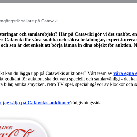
ramgångsrik säljare på Catawiki
vesteringar och samlarobjekt? Här på Catawiki gör vi det snabbt, en
jer Catawiki för våra snabba och säkra betalningar, expert-kurerad
och sen är det enkelt att börja lämna in dina objekt för auktion. N
bjekt kan du lägga upp på Catawikis auktioner? Vårt team av
våra egna
kt godkänt för auktion, ska det vara speciellt och samlarvänligt - det kan 
ka bilar, antika smycken, retro TV-spel, specialutgåvor av klockor och sa
 jag sälja på Catawikis auktioner
’rådgivningssida.