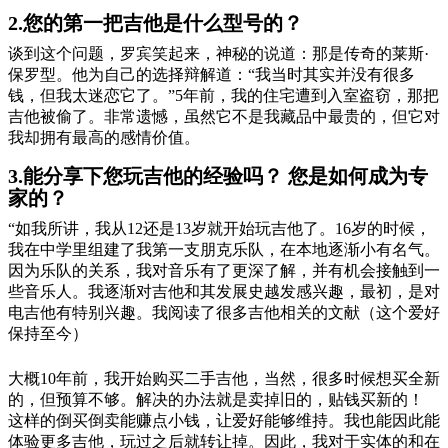
2.您的第一把吉他是什么型号的？
谈到这个问题，罗宾笑起来，神秘的说道：那是传奇的莱斯·
保罗型。他为自己的选择辩解道：“我当时其实并没有很多
钱，但我太迷恋它了。”5年前，我的住宅遭到入室盗窃，那把
吉他被偷了。非常遗憾，虽然它不是我藏品中最贵的，但它对
我却拥有最高的感情价值。
3.能分享下您玩吉他的经验吗？ 您是如何成为专
家的？
“如我所讲，我从12还是13岁就开始玩吉他了。16岁的时候，
我在中学里组建了我第一支朋克乐队，在本地逐渐小有名气。
因为乐队的关系，我对音乐有了更深了解，并有机会接触到一
些音乐人。我逐渐对吉他和其发展史越发感兴趣，最初，是对
电吉他有特别兴趣。我阅读了很多吉他相关的文献（这个爱好
保持至今）
大概10年前，我开始购买二手吉他，当然，很多时候想买全新
的，但预算不够。解决的办法就是卖掉旧的，贴钱买新的！
这样的倒买倒卖能赚点小钱，让爱好能够维持。我也能因此能
体验更多吉他，玩过之后就转让掉。因此，我对于实体的和在