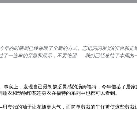
今年的时装周已经采取了全新的方式。忘记闪闪发光的T台和走道
过了一连串的穿搭和展示，不要绝望——我们已经总结了本周的
。事实上，发现自己最初缺乏灵感的汤姆福特，今年借鉴了居家的嗜
绸睡衣和动物印花连身衣在福特的系列中也都可以看到。
—用夸张的袖子让花裙更大气，而简单剪裁的牛仔裤使这些剪裁