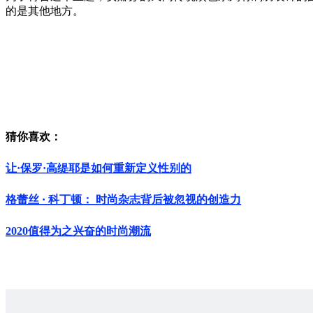
的是其他地方。
猜你喜欢：
让·保罗·高缇耶是如何重新定义性别的
格蕾丝 · 科丁顿： 时尚杂志背后被忽视的创造力
2020值得为之兴奋的时尚潮流