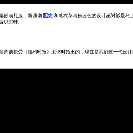
图案嵌满礼服，而珊瑚
配饰
和薰衣草与粉蓝色的设计感衬衫是岛
编织凉鞋。
时装周前接受《纽约时报》采访时指出的，现在是我们这一代设计