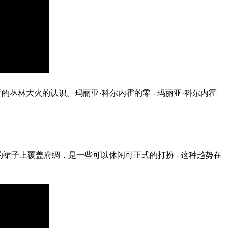
丛林大火的认识。玛丽亚·科尔内霍的零 - 玛丽亚·科尔内霍
裙子上覆盖府绸，是一些可以休闲可正式的打扮 - 这种趋势在