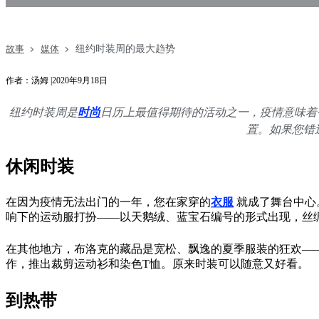
纽约时装周的最大趋势
故事
媒体
作者：汤姆 |2020年9月18日
纽约时装周是
时尚
日历上最值得期待的活动之一，疫情意味着
置。如果您错
休闲时装
在因为疫情无法出门的一年，您在家穿的
衣服
就成了舞台中心
响下的运动服打扮——以天鹅绒、蓝宝石编号的形式出现，丝
在其他地方，布洛克的藏品是宽松、飘逸的夏季服装的狂欢—
作，推出裁剪运动衫和染色T恤。原来时装可以随意又好看。
到热带