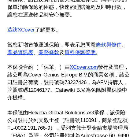
保單消除保險的困惑，快速的理賠流程及即時付款，
讓您在運送物品時安心無憂。
造訪XCover
了解更多。
當您新增智能運送保險，即表示您同意
條款與條件
、
產品資訊表
、
業務條款
及
資料保護聲明
。
本保險合約（「保單」）由
XCover.com
發行及管理，
該公司為Cover Genius Europe B.V.的商業名稱，該公
司註冊於荷蘭，註冊號碼73237426，為AFM持牌人，
牌照號碼12046177。Catawiki B.V.為免除附屬保險中
介機構。
本保險由Helvetia Global Solutions AG承保，該保險
公司註冊於列支敦士登（註冊號110091，商業登記號
FL-0002.191.766-9），受列支敦士登金融市場管理局
（FMA）監管。公司註冊地址為Äulestrasse 60, 9490