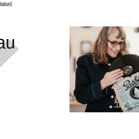
ation]
au