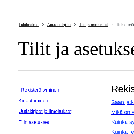
Tukikeskus
Apua ostajille
Tilit ja asetukset
Rekisterö
Tilit ja asetuks
Rekis
Rekisteröityminen
Kirjautuminen
Saan jatk
Uutiskirjeet ja ilmoitukset
Mikä on 
Kuinka sy
Tilin asetukset
Kuinka re