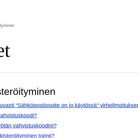
ityminen
et
teröityminen
uvasti "Sähköpostiosoite on jo käytössä" virheilmoituksen
vahvistuskoodi?
ötän vahvistuskoodini?
kisteröityminen toimii?