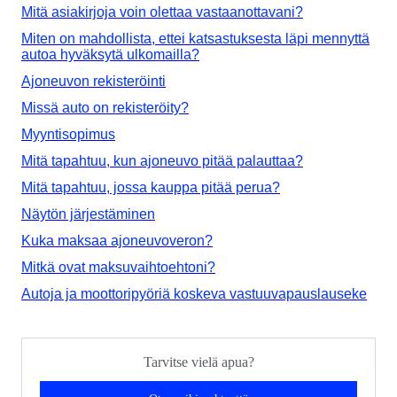
Mitä asiakirjoja voin olettaa vastaanottavani?
Miten on mahdollista, ettei katsastuksesta läpi mennyttä
autoa hyväksytä ulkomailla?
Ajoneuvon rekisteröinti
Missä auto on rekisteröity?
Myyntisopimus
Mitä tapahtuu, kun ajoneuvo pitää palauttaa?
Mitä tapahtuu, jossa kauppa pitää perua?
Näytön järjestäminen
Kuka maksaa ajoneuvoveron?
Mitkä ovat maksuvaihtoehtoni?
Autoja ja moottoripyöriä koskeva vastuuvapauslauseke
Tarvitse vielä apua?