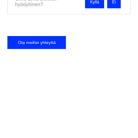
Ei
hyödyllinen?
Ota meihin yhteyttä