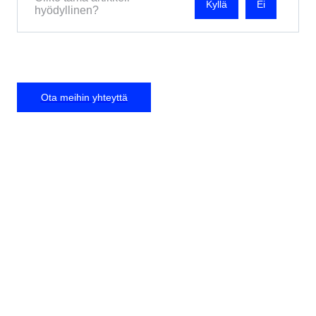
Ei
hyödyllinen?
Ota meihin yhteyttä