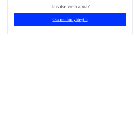
Tarvitse vielä apua?
Ota meihin yhteyttä