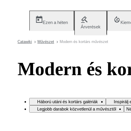
Ezen a héten
Kieme
Árverések
Catawiki
Művészet
Modern és kortárs művészet
Modern és kor
Háború utáni és kortárs galériák
Inspirál
Legjobb darabok közvetlenül a művésztől
Né