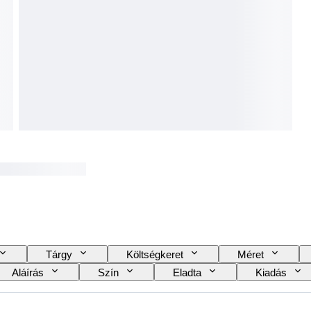
Tárgy
Költségkeret
Méret
Aláírás
Szín
Eladta
Kiadás