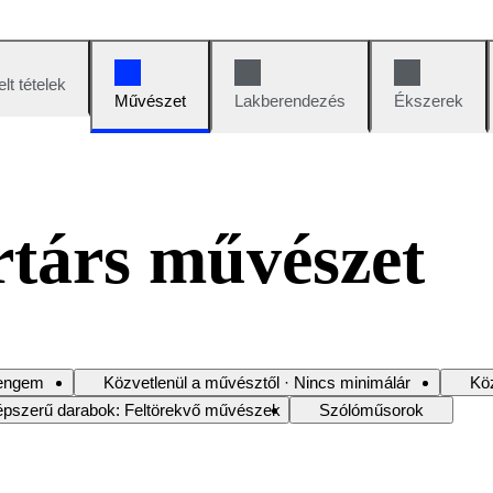
lt tételek
Művészet
Lakberendezés
Ékszerek
társ művészet
j engem
Közvetlenül a művésztől · Nincs minimálár
Köz
pszerű darabok: Feltörekvő művészek
Szólóműsorok