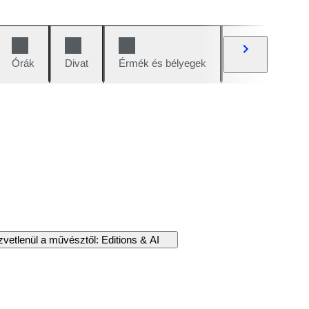
Órák
Divat
Érmék és bélyegek
Képregények
vetlenül a művésztől: Editions & AI