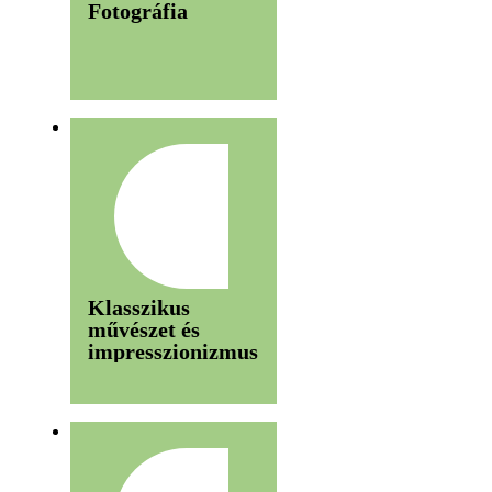
Fotográfia
Klasszikus
művészet és
impresszionizmus