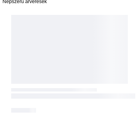
Népszerű árverések