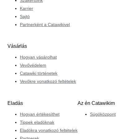
Szakértőink
Karrier
Sajtó
Partnerként a Catawikivel
Vásárlás
Hogyan vásárolhat
Vevővédelem
Catawiki történetek
Vevőkre vonatkozó feltételek
Eladás
Az én Catawikim
Hogyan értékesíthet
Súgóközpont
Tippek eladóknak
Eladókra vonatkozó feltételek
Partnerek