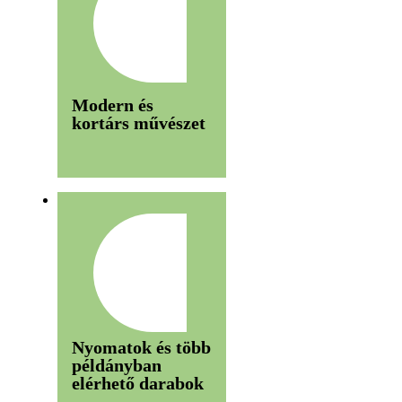
Modern és
kortárs művészet
Nyomatok és több
példányban
elérhető darabok