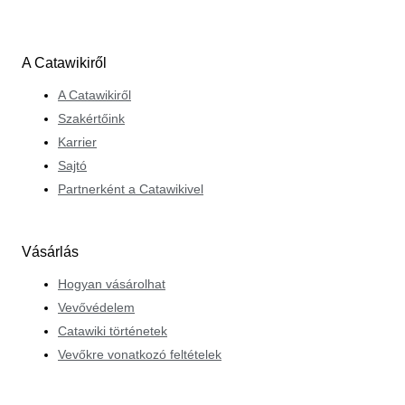
A Catawikiről
A Catawikiről
Szakértőink
Karrier
Sajtó
Partnerként a Catawikivel
Vásárlás
Hogyan vásárolhat
Vevővédelem
Catawiki történetek
Vevőkre vonatkozó feltételek