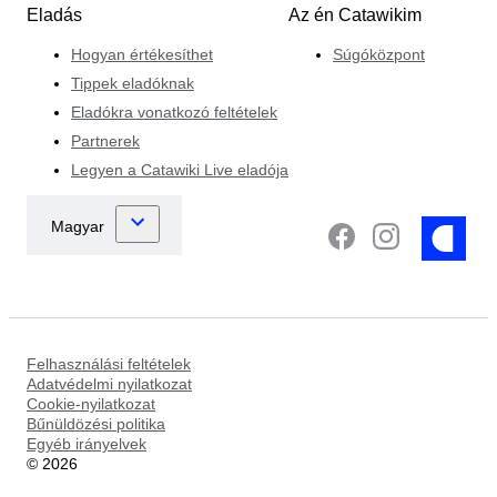
Eladás
Az én Catawikim
Hogyan értékesíthet
Súgóközpont
Tippek eladóknak
Eladókra vonatkozó feltételek
Partnerek
Legyen a Catawiki Live eladója
Felhasználási feltételek
Adatvédelmi nyilatkozat
Cookie-nyilatkozat
Bűnüldözési politika
Egyéb irányelvek
©
2026