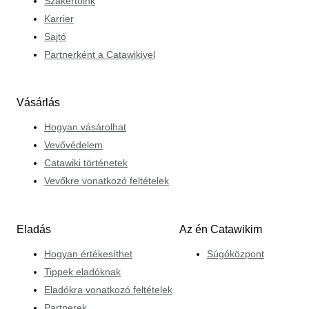
Szakértőink
Karrier
Sajtó
Partnerként a Catawikivel
Vásárlás
Hogyan vásárolhat
Vevővédelem
Catawiki történetek
Vevőkre vonatkozó feltételek
Eladás
Az én Catawikim
Hogyan értékesíthet
Súgóközpont
Tippek eladóknak
Eladókra vonatkozó feltételek
Partnerek