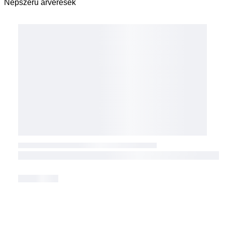
Népszerű árverések