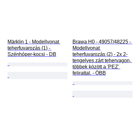
Märklin 1 - Modellvonat 
Brawa H0 - 49057/48225 - 
teherfuvarozás (1) - 
Modellvonat 
Szénhóper-kocsi - DB
teherfuvarozás (2) - 2x 2-
tengelyes zárt tehervagon, 
többek között a 'PEZ' 
felirattal. - ÖBB