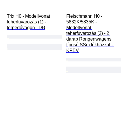
Trix H0 - Modellvonat 
Fleischmann H0 - 
teherfuvarozás (1) - 
5832K/5835K - 
torpedóvagon - DB
Modellvonat 
teherfuvarozás (2) - 2 
darab Rongenwagens 
típusú SSm fékházzal - 
KPEV