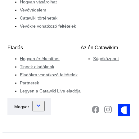
Hogyan vásárolhat
Vevővédelem
Catawiki történetek
Vevőkre vonatkozó feltételek
Eladás
Az én Catawikim
Hogyan értékesíthet
Súgóközpont
Tippek eladóknak
Eladókra vonatkozó feltételek
Partnerek
Legyen a Catawiki Live eladója