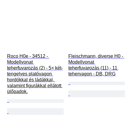
Roco H0e - 34512 - 
Fleischmann, diverse H0 - 
Modellvonat 
Modellvonat 
teherfuvarozás (2) - 5× két-
teherfuvarozás (11) - 11 
tengelyes platóvagon 
tehervagon - DB, DRG
hordókkal és ládákkal, 
valamint figurákkal ellátott 
ülőpadok.