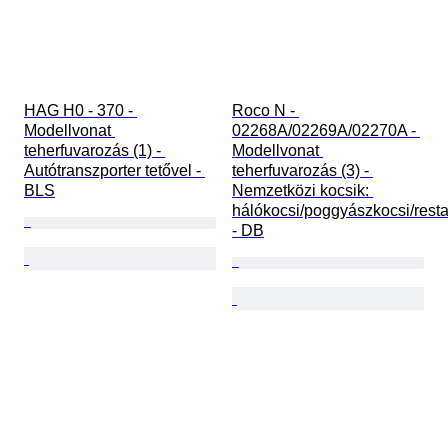
HAG H0 - 370 - 
Roco N - 
Modellvonat 
02268A/02269A/02270A - 
teherfuvarozás (1) - 
Modellvonat 
Autótranszporter tetővel - 
teherfuvarozás (3) - 
BLS
Nemzetközi kocsik: 
hálókocsi/poggyászkocsi/resta
- DB