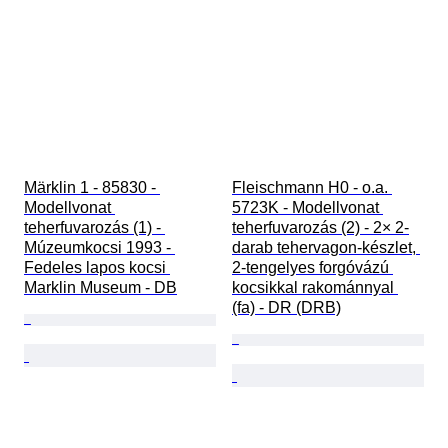
Märklin 1 - 85830 - 
Fleischmann H0 - o.a. 
Modellvonat 
5723K - Modellvonat 
teherfuvarozás (1) - 
teherfuvarozás (2) - 2× 2-
Múzeumkocsi 1993 - 
darab tehervagon-készlet, 
Fedeles lapos kocsi 
2-tengelyes forgóvázú 
Marklin Museum - DB
kocsikkal rakománnyal 
(fa) - DR (DRB)