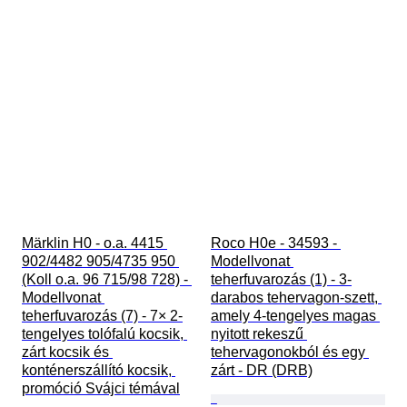
Märklin H0 - o.a. 4415 
Roco H0e - 34593 - 
902/4482 905/4735 950 
Modellvonat 
(Koll o.a. 96 715/98 728) - 
teherfuvarozás (1) - 3-
Modellvonat 
darabos tehervagon-szett, 
teherfuvarozás (7) - 7× 2-
amely 4-tengelyes magas 
tengelyes tolófalú kocsik, 
nyitott rekeszű 
zárt kocsik és 
tehervagonokból és egy 
konténerszállító kocsik, 
zárt - DR (DRB)
promóció Svájci témával