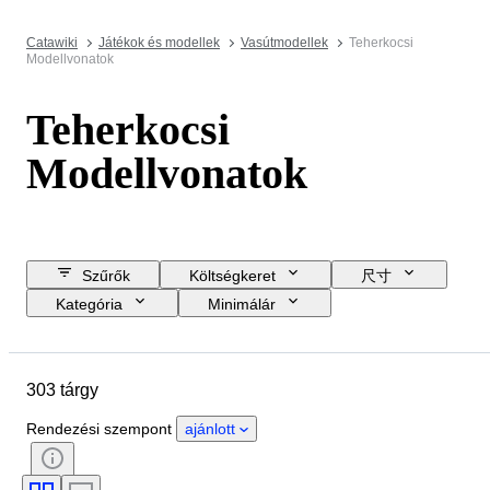
Catawiki
Játékok és modellek
Vasútmodellek
Teherkocsi
Modellvonatok
Teherkocsi
Modellvonatok
Szűrők
Költségkeret
尺寸
Kategória
Minimálár
Vásárlás most
Zárási dátum
Helyszín
Márka
Tárgy
303 tárgy
Állapot
Extrák
Mérték
Kontroll
Tápegység
Rendezési szempont
ajánlott
Vasúti társaság
Korszak