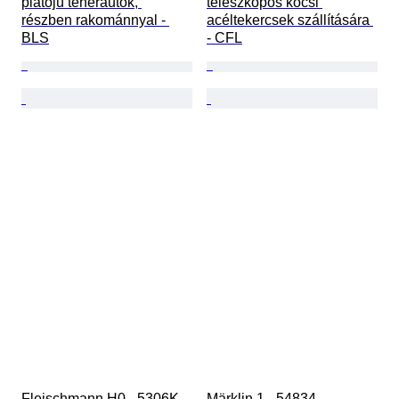
platójú teherautók, 
teleszkópos kocsi 
részben rakománnyal - 
acéltekercsek szállítására 
BLS
- CFL
Fleischmann H0 - 5306K - 
Märklin 1 - 54834 - 