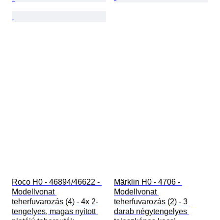
Roco H0 - 46894/46622 - 
Märklin H0 - 4706 - 
Modellvonat 
Modellvonat 
teherfuvarozás (4) - 4x 2-
teherfuvarozás (2) - 3 
tengelyes, magas nyitott 
darab négytengelyes 