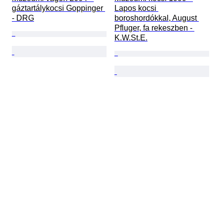
gáztartálykocsi Goppinger 
Lapos kocsi 
- DRG
boroshordókkal, August 
Pfluger, fa rekeszben - 
K.W.St.E.