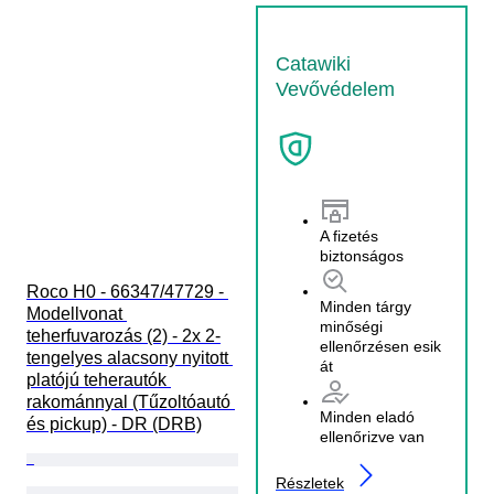
Catawiki
Vevővédelem
A fizetés
biztonságos
Roco H0 - 66347/47729 - 
Minden tárgy
Modellvonat 
minőségi
teherfuvarozás (2) - 2x 2-
ellenőrzésen esik
tengelyes alacsony nyitott 
át
platójú teherautók 
rakománnyal (Tűzoltóautó 
Minden eladó
és pickup) - DR (DRB)
ellenőrizve van
Részletek