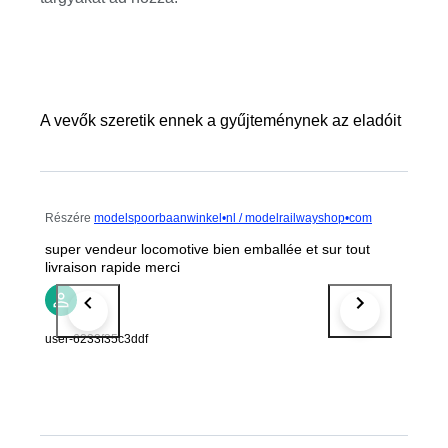
A vevők szeretik ennek a gyűjteménynek az eladóit
Részére
modelspoorbaanwinkel•nl / modelrailwayshop•com
super vendeur locomotive bien emballée et sur tout
livraison rapide merci
user-6233f35c3ddf