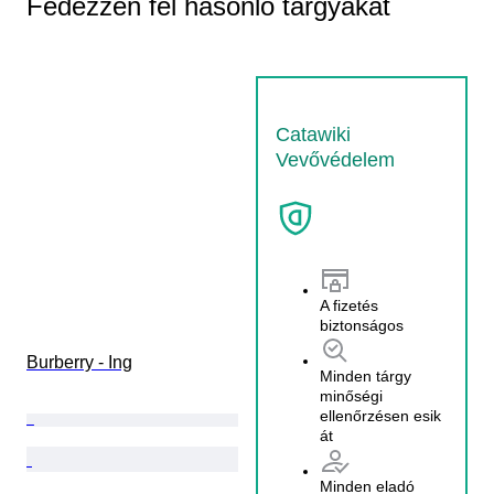
Fedezzen fel hasonló tárgyakat
Catawiki
Vevővédelem
A fizetés
biztonságos
Burberry - Ing
Minden tárgy
minőségi
ellenőrzésen esik
át
Minden eladó