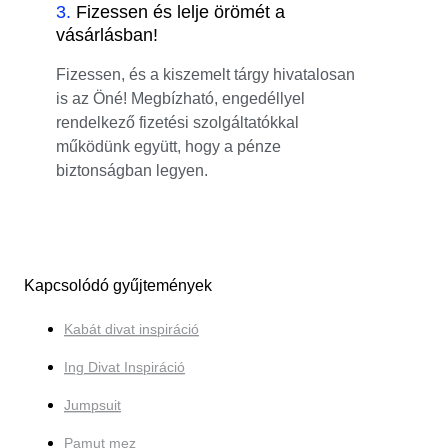
3
.
Fizessen és lelje örömét a
vásárlásban!
Fizessen, és a kiszemelt tárgy hivatalosan
is az Öné! Megbízható, engedéllyel
rendelkező fizetési szolgáltatókkal
működünk együtt, hogy a pénze
biztonságban legyen.
Kapcsolódó gyűjtemények
Kabát divat inspiráció
Ing Divat Inspiráció
Jumpsuit
Pamut mez