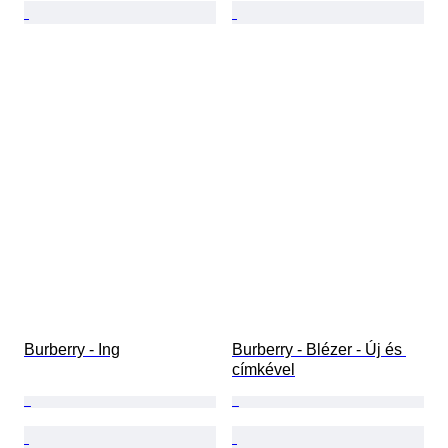
Burberry - Ing
Burberry - Blézer - Új és 
címkével