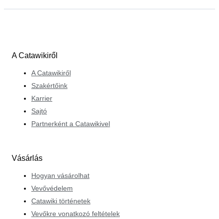
A Catawikiről
A Catawikiről
Szakértőink
Karrier
Sajtó
Partnerként a Catawikivel
Vásárlás
Hogyan vásárolhat
Vevővédelem
Catawiki történetek
Vevőkre vonatkozó feltételek