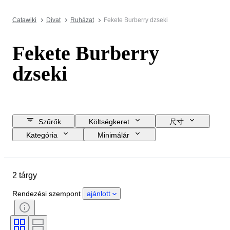
Catawiki
Divat
Ruházat
Fekete Burberry dzseki
Fekete Burberry
dzseki
Szűrők
Költségkeret
尺寸
Kategória
Minimálár
Zárási dátum
Helyszín
Márka
Tárgy
2 tárgy
Country of origin
Anyag
Nem
Állapot
Szín
Rendezési szempont
ajánlott
Ruházat mérete
Korszak
Ráírt méret