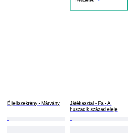
Részletek
Éjjeliszekrény - Márvány
Játékasztal - Fa - A 
huszadik század eleje