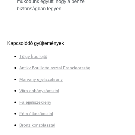
működünk együtt, hogy a pénze
biztonságban legyen.
Kapcsolódó gyűjtemények
Tölgy Írás lejtő
Antikv Bouillotte asztal Franciaország
Márvány éjjeliszekrény
Vitra dohányzóasztal
Fa éjjeliszekrény
Fém étkezőasztal
Bronz konzolasztal