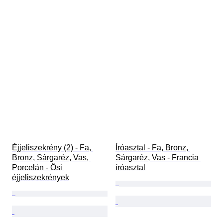
Éjjeliszekrény (2) - Fa, 
Íróasztal - Fa, Bronz, 
Bronz, Sárgaréz, Vas, 
Sárgaréz, Vas - Francia 
Porcelán - Ősi 
íróasztal
éjjeliszekrények