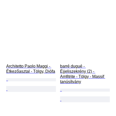
Architetto Paolo Maggi - 
barré dugué - 
Étkezőasztal - Tölgy, Diófa
Éjjeliszekrény (2) - 
Amfitrite - Tölgy - Massif 
tanúsítvány