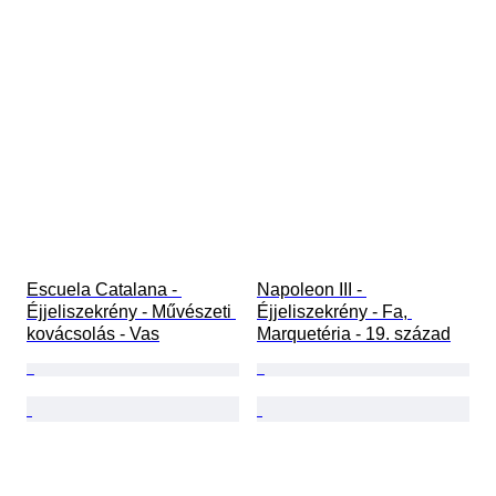
Escuela Catalana - 
Napoleon III - 
Éjjeliszekrény - Művészeti 
Éjjeliszekrény - Fa, 
kovácsolás - Vas
Marquetéria - 19. század