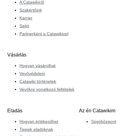
A Catawikiről
Szakértőink
Karrier
Sajtó
Partnerként a Catawikivel
Vásárlás
Hogyan vásárolhat
Vevővédelem
Catawiki történetek
Vevőkre vonatkozó feltételek
Eladás
Az én Catawikim
Hogyan értékesíthet
Súgóközpont
Tippek eladóknak