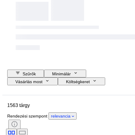
Szűrők
Minimálár
Vásárlás most
Költségkeret
Zárási dátum
Helyszín
Méret
尺寸
Márka
1563 tárgy
Tárgy
Country of origin
Anyag
Nem
Állapot
Rendezési szempont
relevancia
Időszak
Tanúsítvány
Téma
Stílus
Aláírás
Szín