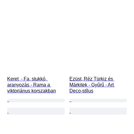
Keret  - Fa, stukkó, 
Ezüst, Réz Türkiz és 
aranyozás - Rama a 
Márkitek - Gyűrű - Art 
viktoriánus korszakban
Deco-stílus