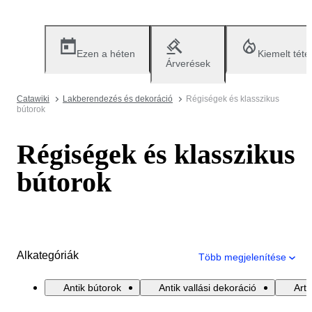
Ezen a héten
Kiemelt téte
Árverések
Catawiki
Lakberendezés és dekoráció
Régiségek és klasszikus
bútorok
Régiségek és klasszikus
bútorok
Alkategóriák
Több megjelenítése
Antik bútorok
Antik vallási dekoráció
Art