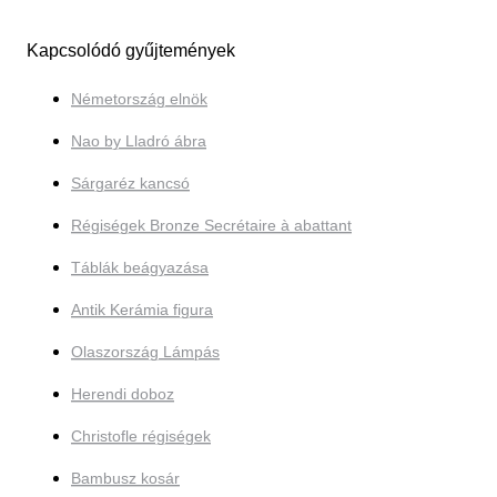
Kapcsolódó gyűjtemények
Németország elnök
Nao by Lladró ábra
Sárgaréz kancsó
Régiségek Bronze Secrétaire à abattant
Táblák beágyazása
Antik Kerámia figura
Olaszország Lámpás
Herendi doboz
Christofle régiségek
Bambusz kosár