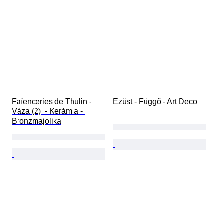
Faïenceries de Thulin - 
Ezüst - Függő - Art Deco
Váza (2)  - Kerámia - 
Bronzmajolika