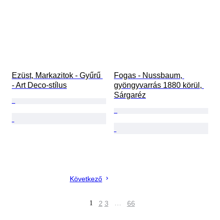
Ezüst, Markazitok - Gyűrű 
Fogas - Nussbaum, 
- Art Deco-stílus
gyöngyvarrás 1880 körül, 
Sárgaréz
Következő
1
2
3
…
66