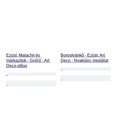
Ezüst, Malachit és 
Borostyánkő - Ezüst, Art 
márkazitok - Gyűrű - Art 
Deco - Nyaklánc medállal
Deco-stílus