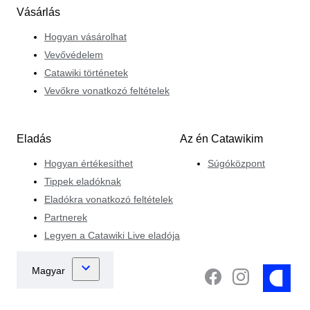
Vásárlás
Hogyan vásárolhat
Vevővédelem
Catawiki történetek
Vevőkre vonatkozó feltételek
Eladás
Az én Catawikim
Hogyan értékesíthet
Súgóközpont
Tippek eladóknak
Eladókra vonatkozó feltételek
Partnerek
Legyen a Catawiki Live eladója