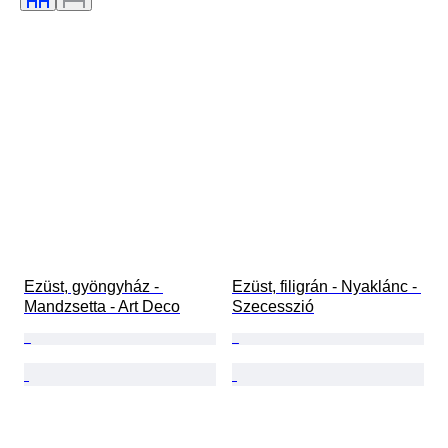
Óraszerkezet
Striking
Óra típusa
Power Reserve
A tok átmérője
Original/ Replica
Korszak
Alkotó
Eredet
Ezüst, gyöngyház - 
Ezüst, filigrán - Nyaklánc - 
Mandzsetta - Art Deco
Szecesszió