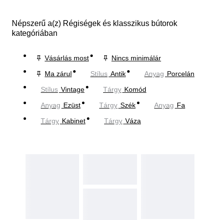
Népszerű a(z) Régiségek és klasszikus bútorok
kategóriában
Vásárlás most
Nincs minimálár
Ma zárul
Stílus
Antik
Anyag
Porcelán
Stílus
Vintage
Tárgy
Komód
Anyag
Ezüst
Tárgy
Szék
Anyag
Fa
Tárgy
Kabinet
Tárgy
Váza