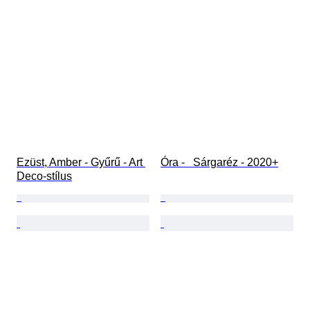
Ezüst, Amber - Gyűrű - Art 
Óra -   Sárgaréz - 2020+
Deco-stílus