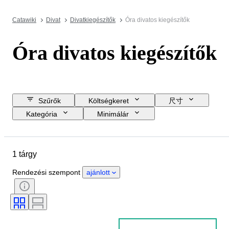
Catawiki
Divat
Divatkiegészítők
Óra divatos kiegészítők
Óra divatos kiegészítők
Szűrők
Költségkeret
尺寸
Kategória
Minimálár
Zárási dátum
Helyszín
Márka
Tárgy
Anyag
1 tárgy
Nem
Állapot
Időszak
Szín
Óraszerkezet
Rendezési szempont
ajánlott
A tok átmérője
Óraszíj anyaga