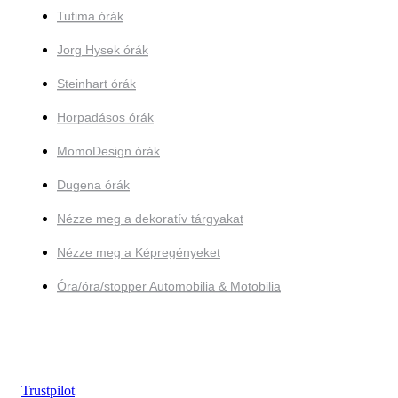
Tutima órák
Jorg Hysek órák
Steinhart órák
Horpadásos órák
MomoDesign órák
Dugena órák
Nézze meg a dekoratív tárgyakat
Nézze meg a Képregényeket
Óra/óra/stopper Automobilia & Motobilia
Trustpilot