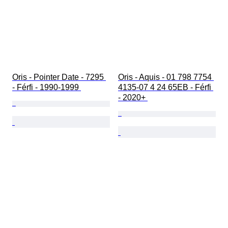
Oris - Pointer Date - 7295 
Oris - Aquis - 01 798 7754 
- Férfi - 1990-1999 
4135-07 4 24 65EB - Férfi 
- 2020+ 