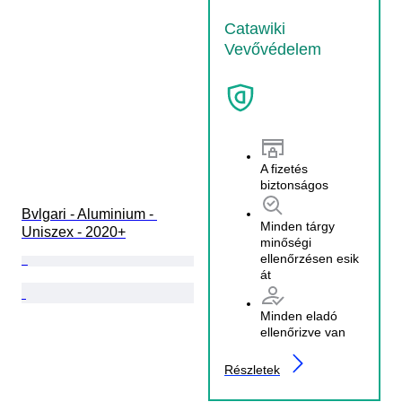
Catawiki
Vevővédelem
A fizetés
biztonságos
Bvlgari - Aluminium - 
Minden tárgy
Uniszex - 2020+
minőségi
ellenőrzésen esik
át
Minden eladó
ellenőrizve van
Részletek