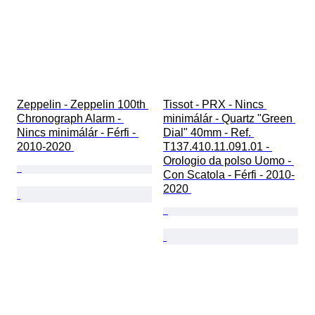
Zeppelin - Zeppelin 100th 
Tissot - PRX - Nincs 
Chronograph Alarm - 
minimálár - Quartz "Green 
Nincs minimálár - Férfi - 
Dial" 40mm - Ref. 
2010-2020 
T137.410.11.091.01 - 
Orologio da polso Uomo - 
Con Scatola - Férfi - 2010-
2020 