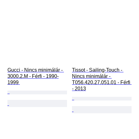
Gucci - Nincs minimálár - 
Tissot - Sailing-Touch - 
3000.2.M - Férfi - 1990-
Nincs minimálár - 
1999 
T056.420.27.051.01 - Férfi 
- 2013