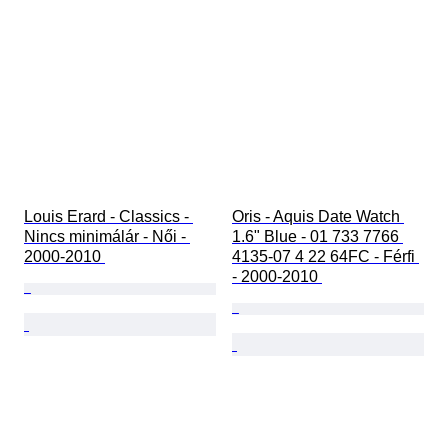
Louis Erard - Classics - 
Oris - Aquis Date Watch 
Nincs minimálár - Női - 
1.6" Blue - 01 733 7766 
2000-2010 
4135-07 4 22 64FC - Férfi 
- 2000-2010 