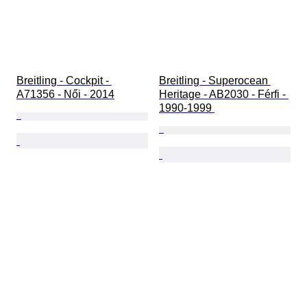
Breitling - Cockpit - 
Breitling - Superocean 
A71356 - Női - 2014
Heritage - AB2030 - Férfi - 
1990-1999 