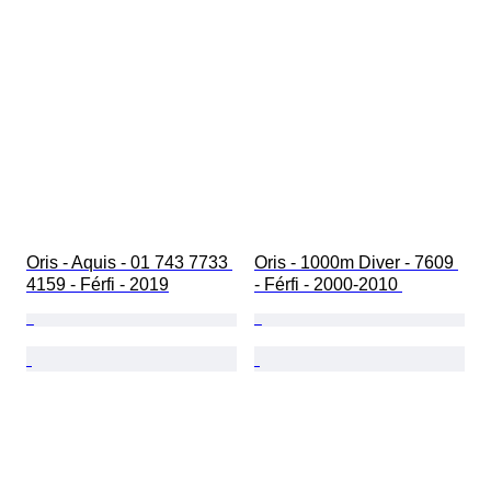
Oris - Aquis - 01 743 7733 
Oris - 1000m Diver - 7609 
4159 - Férfi - 2019
- Férfi - 2000-2010 