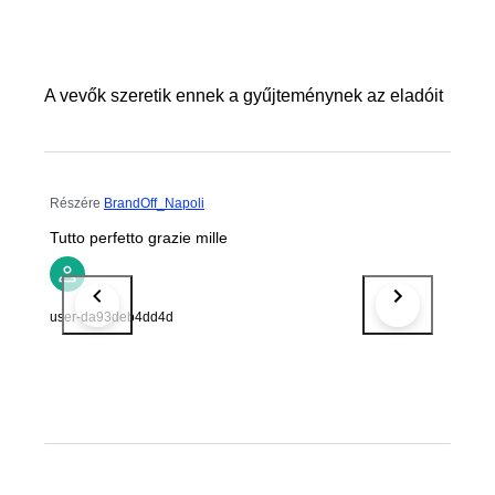
A vevők szeretik ennek a gyűjteménynek az eladóit
Részére
BrandOff_Napoli
Tutto perfetto grazie mille
user-da93deb4dd4d