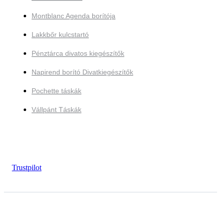
Montblanc Agenda borítója
Lakkbőr kulcstartó
Pénztárca divatos kiegészítők
Napirend borító Divatkiegészítők
Pochette táskák
Vállpánt Táskák
Trustpilot