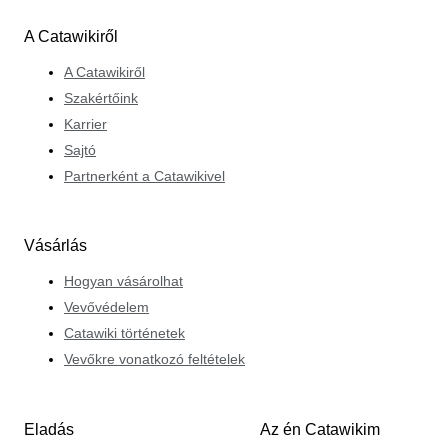
A Catawikiről
A Catawikiről
Szakértőink
Karrier
Sajtó
Partnerként a Catawikivel
Vásárlás
Hogyan vásárolhat
Vevővédelem
Catawiki történetek
Vevőkre vonatkozó feltételek
Eladás
Az én Catawikim