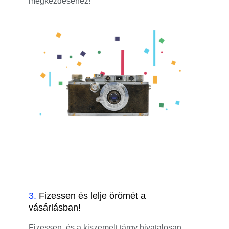
megkezdéséhez!
3
.
Fizessen és lelje örömét a
vásárlásban!
Fizessen, és a kiszemelt tárgy hivatalosan