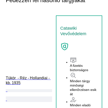
Fedezzen fel hasonló tárgyakat
Catawiki
Vevővédelem
A fizetés
biztonságos
Tükör  - Réz - Hollandiai - 
Minden tárgy
kb. 1935
minőségi
ellenőrzésen esik
át
Minden eladó