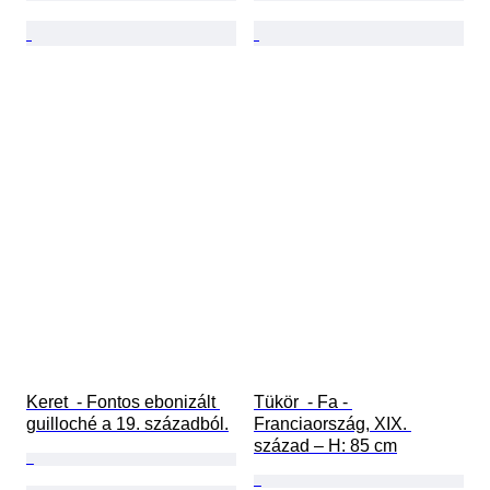
Keret  - Fontos ebonizált 
Tükör  - Fa - 
guilloché a 19. századból.
Franciaország, XIX. 
század – H: 85 cm