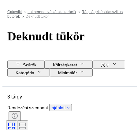
Catawiki
Lakberendezés és dekoráció
Régiségek és klasszikus
bútorok
Deknudt tükör
Deknudt tükör
Szűrők
Költségkeret
尺寸
Kategória
Minimálár
Zárási dátum
Helyszín
Márka
Tárgy
3 tárgy
Country of origin
Állapot
Időszak
Stílus
Szín
Rendezési szempont
ajánlott
Korszak