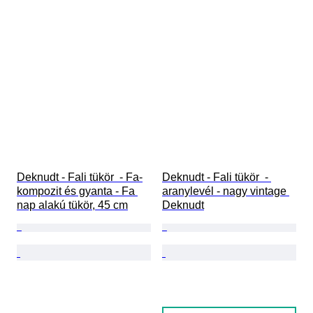
Deknudt - Fali tükör  - Fa-
Deknudt - Fali tükör  - 
kompozit és gyanta - Fa 
aranylevél - nagy vintage 
nap alakú tükör, 45 cm
Deknudt