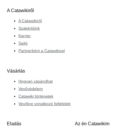
A Catawikiről
A Catawikiről
Szakértőink
Karrier
Sajtó
Partnerként a Catawikivel
Vásárlás
Hogyan vásárolhat
Vevővédelem
Catawiki történetek
Vevőkre vonatkozó feltételek
Eladás
Az én Catawikim