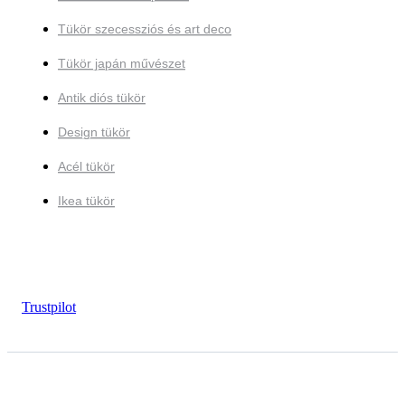
Tükör szecessziós és art deco
Tükör japán művészet
Antik diós tükör
Design tükör
Acél tükör
Ikea tükör
Trustpilot