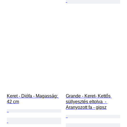
Keret - Diófa - Magasság: 
Grande - Keret- Kettős 
42 cm
süllyesztés eltolva  - 
Aranyozott fa - gipsz