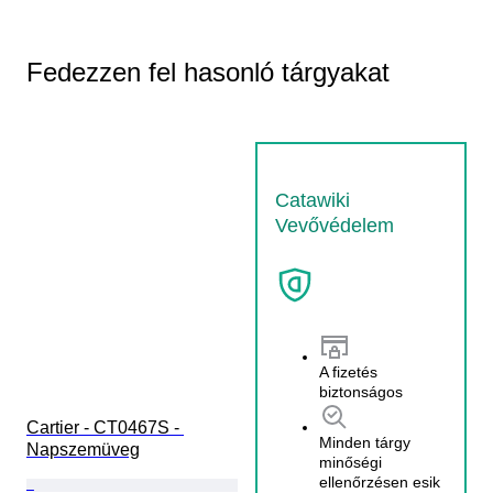
Fedezzen fel hasonló tárgyakat
Catawiki
Vevővédelem
A fizetés
biztonságos
Cartier - CT0467S - 
Minden tárgy
Napszemüveg
minőségi
ellenőrzésen esik