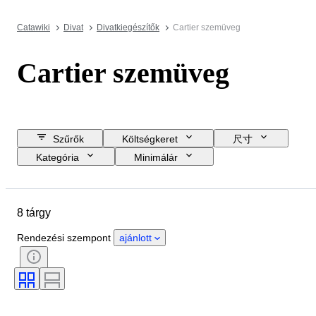
Catawiki
Divat
Divatkiegészítők
Cartier szemüveg
Cartier szemüveg
Szűrők
Költségkeret
尺寸
Kategória
Minimálár
Zárási dátum
Helyszín
Márka
Tárgy
8 tárgy
Country of origin
Anyag
Állapot
Ruházat mérete
Rendezési szempont
ajánlott
Tartozékok mellékelve
Korszak
Modell