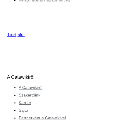
Kenzo acetát napszemüveg
Trustpilot
A Catawikiről
A Catawikiről
Szakértőink
Karrier
Sajtó
Partnerként a Catawikivel