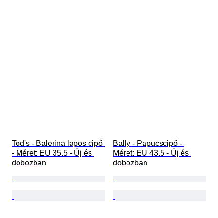
Tod's - Balerina lapos cipő 
Bally - Papucscipő - 
- Méret: EU 35.5 - Új és 
Méret: EU 43.5 - Új és 
dobozban
dobozban