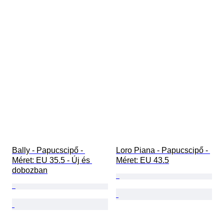
Bally - Papucscipő - 
Loro Piana - Papucscipő - 
Méret: EU 35.5 - Új és 
Méret: EU 43.5
dobozban