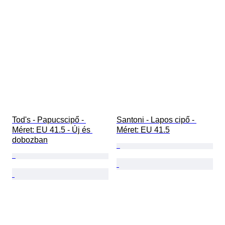
Tod's - Papucscipő - 
Santoni - Lapos cipő - 
Méret: EU 41.5 - Új és 
Méret: EU 41.5
dobozban