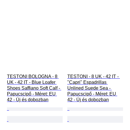
TESTONI BOLOGNA - 8 
TESTONI - 8 UK - 42 IT - 
UK - 42 IT - Blue Loafer 
"Capri" Espadrillas 
Shoes Saffiano Soft Calf - 
Unlined Suede Sea - 
Papucscipő - Méret: EU 
Papucscipő - Méret: EU 
42 - Új és dobozban
42 - Új és dobozban