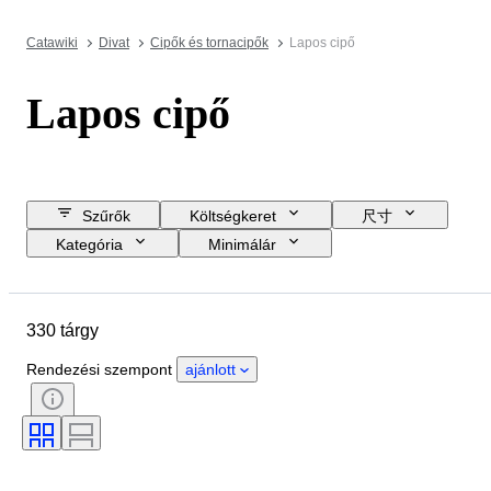
Catawiki
Divat
Cipők és tornacipők
Lapos cipő
Lapos cipő
Szűrők
Költségkeret
尺寸
Kategória
Minimálár
Zárási dátum
Helyszín
Márka
Tárgy
330 tárgy
Country of origin
Anyag
Nem
Állapot
Szín
Rendezési szempont
ajánlott
Korszak
Tartozékok mellékelve
Minta
Cipő méret