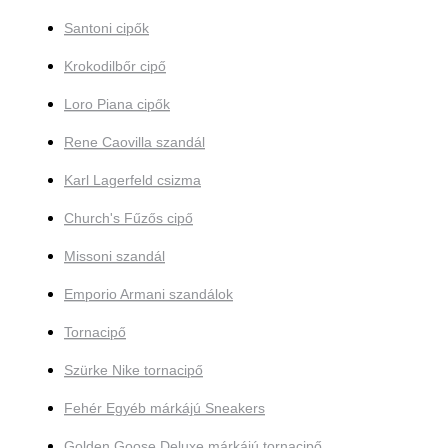
Santoni cipők
Krokodilbőr cipő
Loro Piana cipők
Rene Caovilla szandál
Karl Lagerfeld csizma
Church's Fűzős cipő
Missoni szandál
Emporio Armani szandálok
Tornacipő
Szürke Nike tornacipő
Fehér Egyéb márkájú Sneakers
Golden Goose Deluxe márkájú tornacipő