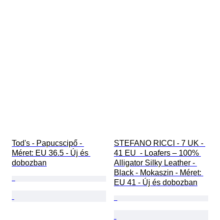
Tod's - Papucscipő - 
STEFANO RICCI - 7 UK - 
Méret: EU 36.5 - Új és 
41 EU  - Loafers – 100% 
dobozban
Alligator Silky Leather - 
Black - Mokaszin - Méret: 
EU 41 - Új és dobozban