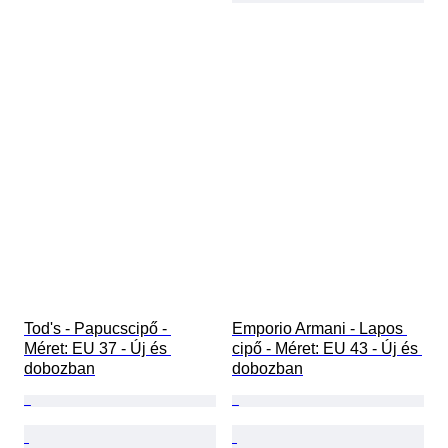
Tod's - Papucscipő - 
Emporio Armani - Lapos 
Méret: EU 37 - Új és 
cipő - Méret: EU 43 - Új és 
dobozban
dobozban