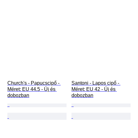
Church's - Papucscipő - 
Santoni - Lapos cipő - 
Méret: EU 44.5 - Új és 
Méret: EU 42 - Új és 
dobozban
dobozban