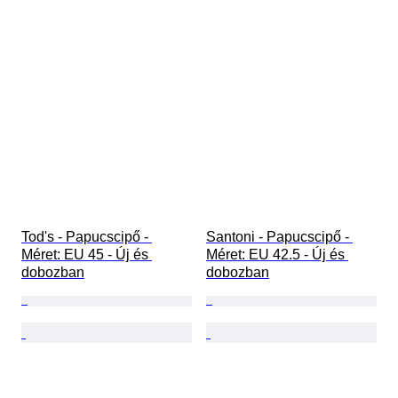
Tod's - Papucscipő - 
Santoni - Papucscipő - 
Méret: EU 45 - Új és 
Méret: EU 42.5 - Új és 
dobozban
dobozban