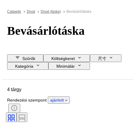
Catawiki
Divat
Divat (táska)
Bevásárlótáska
Bevásárlótáska
Szűrők
Költségkeret
尺寸
Kategória
Minimálár
Zárási dátum
Helyszín
Márka
Tárgy
Anyag
4 tárgy
Állapot
Szín
Ruházat mérete
Korszak
Rendezési szempont
ajánlott
Modell