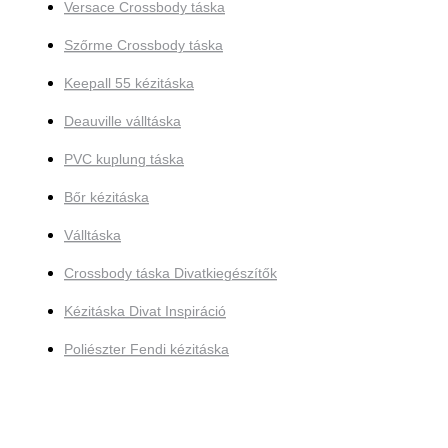
Versace Crossbody táska
Szőrme Crossbody táska
Keepall 55 kézitáska
Deauville válltáska
PVC kuplung táska
Bőr kézitáska
Válltáska
Crossbody táska Divatkiegészítők
Kézitáska Divat Inspiráció
Poliészter Fendi kézitáska