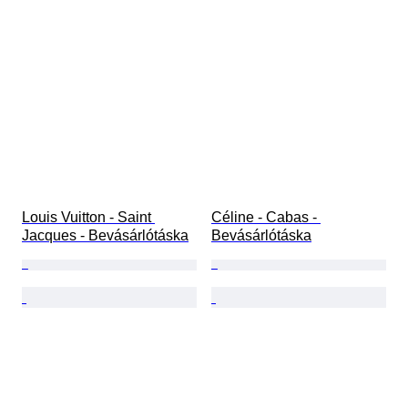
Louis Vuitton - Saint 
Céline - Cabas - 
Jacques - Bevásárlótáska
Bevásárlótáska