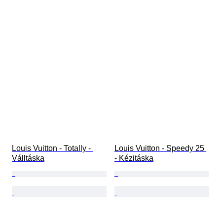
Louis Vuitton - Totally - 
Louis Vuitton - Speedy 25 
Válltáska
- Kézitáska