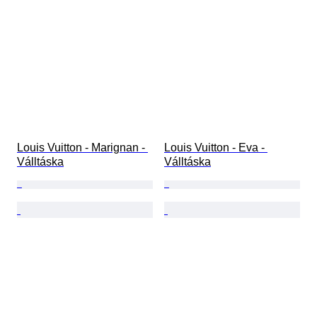
Louis Vuitton - Marignan - 
Louis Vuitton - Eva - 
Válltáska
Válltáska