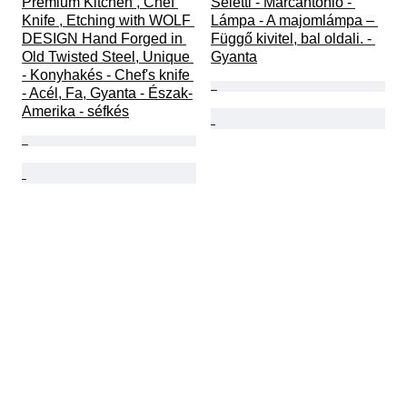
Premium Kitchen , Chef 
Seletti - Marcantonio - 
Knife , Etching with WOLF 
Lámpa - A majomlámpa – 
DESIGN Hand Forged in 
Függő kivitel, bal oldali. - 
Old Twisted Steel, Unique 
Gyanta
- Konyhakés - Chef's knife 
- Acél, Fa, Gyanta - Észak-
Amerika - séfkés