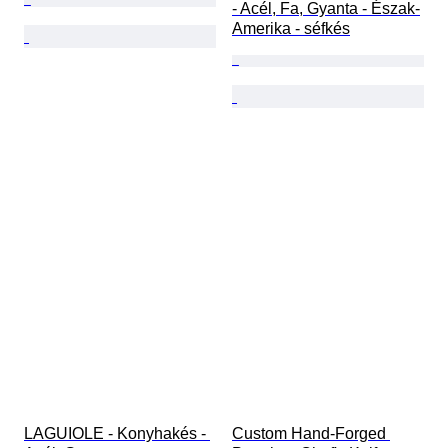
- Acél, Fa, Gyanta - Észak-
Amerika - séfkés
LAGUIOLE - Konyhakés - 
Custom Hand-Forged 