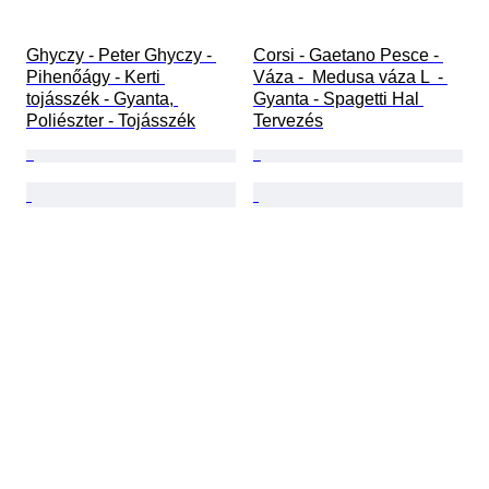
Ghyczy - Peter Ghyczy - 
Corsi - Gaetano Pesce - 
Pihenőágy - Kerti 
Váza -  Medusa váza L  - 
tojásszék - Gyanta, 
Gyanta - Spagetti Hal 
Poliészter - Tojásszék
Tervezés