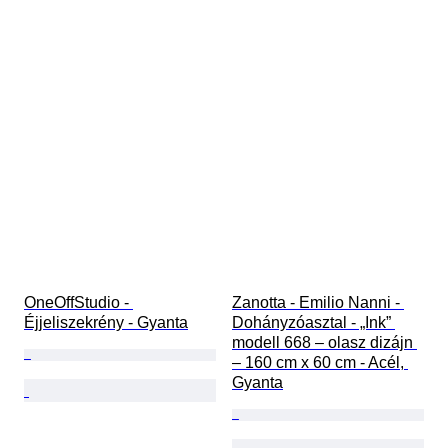
OneOffStudio - 
Zanotta - Emilio Nanni - 
Éjjeliszekrény - Gyanta
Dohányzóasztal - „Ink” 
modell 668 – olasz dizájn 
– 160 cm x 60 cm - Acél, 
Gyanta