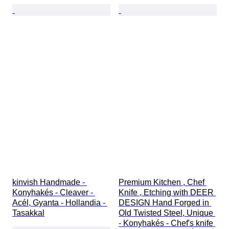
kinvish Handmade - 
Premium Kitchen , Chef 
Konyhakés - Cleaver - 
Knife , Etching with DEER 
Acél, Gyanta - Hollandia - 
DESIGN Hand Forged in 
Tasakkal
Old Twisted Steel, Unique 
- Konyhakés - Chef's knife 