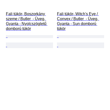
Fali tükör- Boszorkány 
Fali tükör- Witch's Eye / 
szeme / Butler  - Üveg, 
Convex / Butler  - Üveg, 
Gyanta - Nyolcszögletű 
Gyanta - Sun domború 
domború tükör
tükör