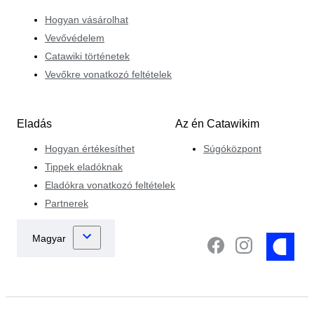
Hogyan vásárolhat
Vevővédelem
Catawiki történetek
Vevőkre vonatkozó feltételek
Eladás
Az én Catawikim
Hogyan értékesíthet
Súgóközpont
Tippek eladóknak
Eladókra vonatkozó feltételek
Partnerek