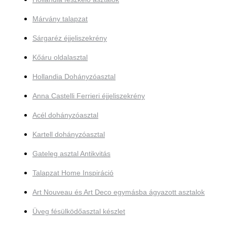
Márvány talapzat
Sárgaréz éjjeliszekrény
Kőáru oldalasztal
Hollandia Dohányzóasztal
Anna Castelli Ferrieri éjjeliszekrény
Acél dohányzóasztal
Kartell dohányzóasztal
Gateleg asztal Antikvitás
Talapzat Home Inspiráció
Art Nouveau és Art Deco egymásba ágyazott asztalok
Üveg fésülködőasztal készlet