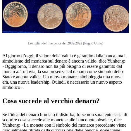
Esemplari del five pence del 2002/2022 (Regno Unito)
Al giorno d’oggi, il valore della valuta è garantito dalla banca, ma il
simbolismo del monarca sul denaro è ancora valido, dice Yunheng:
«Oggigiorno, il denaro non ha più bisogno di essere garantito dal
monarca. Tuttavia, la sua presenza sul denaro come simbolo dello
Stato è ancora valida. Un nuovo monarca simboleggia una nuova
era, una nuova leadership. Quindi, è necessario un nuovo aspetto
simbolico».
Cosa succede al vecchio denaro?
Se l’idea del denaro bruciato ti disturba, forse non sarai entusiasta di
scoprire cosa succede alle monete e alle banconote obsolete, dice
Yunheng: «La moneta con il simbolo del monarca precedente viene
gradualmente ritirata dalla circolazione dalle banche, dove viene