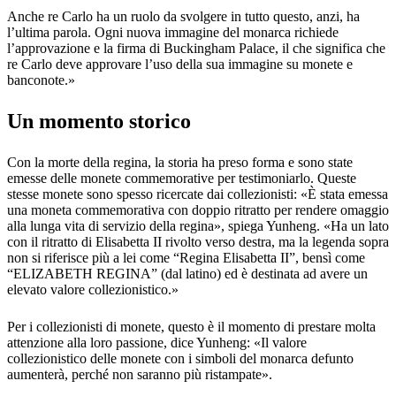
Anche re Carlo ha un ruolo da svolgere in tutto questo, anzi, ha
l’ultima parola. Ogni nuova immagine del monarca richiede
l’approvazione e la firma di Buckingham Palace, il che significa che
re Carlo deve approvare l’uso della sua immagine su monete e
banconote.»
Un momento storico
Con la morte della regina, la storia ha preso forma e sono state
emesse delle monete commemorative per testimoniarlo. Queste
stesse monete sono spesso ricercate dai collezionisti: «È stata emessa
una moneta commemorativa con doppio ritratto per rendere omaggio
alla lunga vita di servizio della regina», spiega Yunheng. «Ha un lato
con il ritratto di Elisabetta II rivolto verso destra, ma la legenda sopra
non si riferisce più a lei come “Regina Elisabetta II”, bensì come
“ELIZABETH REGINA” (dal latino) ed è destinata ad avere un
elevato valore collezionistico.»
Per i collezionisti di monete, questo è il momento di prestare molta
attenzione alla loro passione, dice Yunheng: «Il valore
collezionistico delle monete con i simboli del monarca defunto
aumenterà, perché non saranno più ristampate».