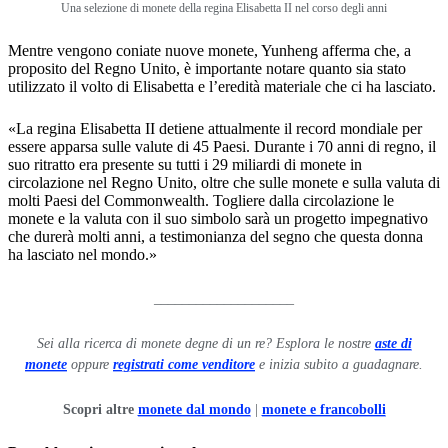
Una selezione di monete della regina Elisabetta II nel corso degli anni
Mentre vengono coniate nuove monete, Yunheng afferma che, a
proposito del Regno Unito, è importante notare quanto sia stato
utilizzato il volto di Elisabetta e l’eredità materiale che ci ha lasciato.
«La regina Elisabetta II detiene attualmente il record mondiale per
essere apparsa sulle valute di 45 Paesi. Durante i 70 anni di regno, il
suo ritratto era presente su tutti i 29 miliardi di monete in
circolazione nel Regno Unito, oltre che sulle monete e sulla valuta di
molti Paesi del Commonwealth. Togliere dalla circolazione le
monete e la valuta con il suo simbolo sarà un progetto impegnativo
che durerà molti anni, a testimonianza del segno che questa donna
ha lasciato nel mondo.»
____________________
Sei alla ricerca di monete degne di un re? Esplora le nostre
aste di
monete
oppure
registrati come venditore
e inizia subito a guadagnare.
Scopri altre
monete dal mondo
|
monete e francobolli