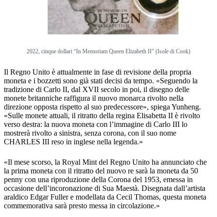
2022, cinque dollari “In Memoriam Queen Elizabeth II” (Isole di Cook)
Il Regno Unito è attualmente in fase di revisione della propria
moneta e i bozzetti sono già stati decisi da tempo. «Seguendo la
tradizione di Carlo II, dal XVII secolo in poi, il disegno delle
monete britanniche raffigura il nuovo monarca rivolto nella
direzione opposta rispetto al suo predecessore», spiega Yunheng.
«Sulle monete attuali, il ritratto della regina Elisabetta II è rivolto
verso destra: la nuova moneta con l’immagine di Carlo III lo
mostrerà rivolto a sinistra, senza corona, con il suo nome
CHARLES III reso in inglese nella legenda.»
«Il mese scorso, la Royal Mint del Regno Unito ha annunciato che
la prima moneta con il ritratto del nuovo re sarà la moneta da 50
penny con una riproduzione della Corona del 1953, emessa in
occasione dell’incoronazione di Sua Maestà. Disegnata dall’artista
araldico Edgar Fuller e modellata da Cecil Thomas, questa moneta
commemorativa sarà presto messa in circolazione.»