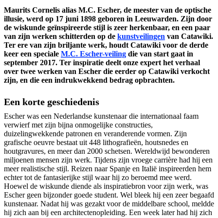
Maurits Cornelis alias M.C. Escher, de meester van de optische
illusie, werd op 17 juni 1898 geboren in Leeuwarden. Zijn door
de wiskunde geïnspireerde stijl is zeer herkenbaar, en een paar
van zijn werken schitterden op de
kunstveilingen
van Catawiki.
Ter ere van zijn briljante werk, houdt Catawiki voor de derde
keer een speciale
M.C. Escher-veiling
die van start gaat in
september 2017. Ter inspiratie deelt onze expert het verhaal
over twee werken van Escher die eerder op Catawiki verkocht
zijn, en die een indrukwekkend bedrag opbrachten.
Een korte geschiedenis
Escher was een Nederlandse kunstenaar die internationaal faam
verwierf met zijn bijna onmogelijke constructies,
duizelingwekkende patronen en veranderende vormen. Zijn
grafische oeuvre bestaat uit 448 lithografieën, houtsnedes en
houtgravures, en meer dan 2000 schetsen. Wereldwijd bewonderen
miljoenen mensen zijn werk. Tijdens zijn vroege carrière had hij een
meer realistische stijl. Reizen naar Spanje en Italië inspireerden hem
echter tot de fantasierijke stijl waar hij zo beroemd mee werd.
Hoewel de wiskunde diende als inspiratiebron voor zijn werk, was
Escher geen bijzonder goede student. Wel bleek hij een zeer begaafd
kunstenaar. Nadat hij was gezakt voor de middelbare school, meldde
hij zich aan bij een architectenopleiding. Een week later had hij zich