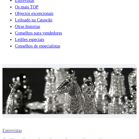
Entrevistas
Os mais TOP
Objectos excepcionais
Leiloado na Catawiki
Otras historias
Conselhos para vendedores
Leilões especiais
Conselhos de especialistas
Entrevistas